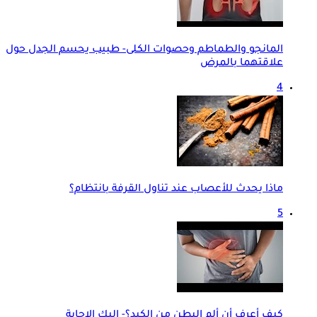
المانجو والطماطم وحصوات الكلى- طبيب يحسم الجدل حول
علاقتهما بالمرض
4
ماذا يحدث للأعصاب عند تناول القرفة بانتظام؟
5
كيف أعرف أن ألم البطن من الكبد؟- إليك الإجابة