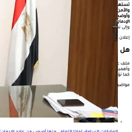
تستهدف الوصول إلى الحالات التي ترفض العلاج طواعية، وتخفيف المعا
والأمن المجتمعي.
وأوضح عباس، في حوار خاص لـ"الكونسلتو"، أن الأمانة العامة للصحة
الإدمان والصحة النفسية.
وإلى نص الحوار:
إعلان
هل هناك خطة جديدة للتعامل مع مرضى الإدما
ملف علاج الإدمان من الملفات المهمة التي تعمل عليها الدولة بشك
وأهمية العلاج المبكر.
كما نؤكد دائما على ضرورة التوجه إلى المستشفيات والمراكز المتخ
مواضيع ذات صلة