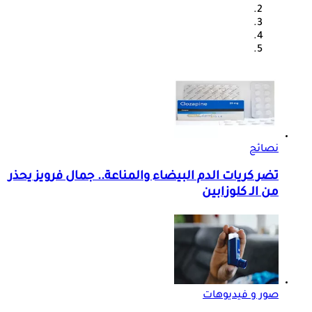
نصائح
تضر كريات الدم البيضاء والمناعة.. جمال فرويز يحذر
من الـ كلوزابين
صور و فيديوهات