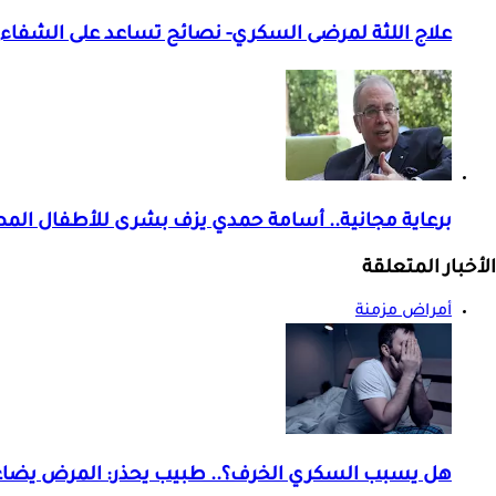
علاج اللثة لمرضى السكري- نصائح تساعد على الشفاء م
برعاية مجانية.. أسامة حمدي يزف بشرى للأطفال ال
الأخبار المتعلقة
أمراض مزمنة
هل يسبب السكري الخرف؟.. طبيب يحذر: المرض يضاعف خ