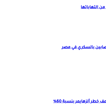
ن التهاباتها
مصابين بالسكري في مصر
طر ألزهايمر بنسبة 60%