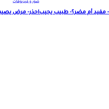
صور و فيديوهات
ي- مفيد أم مضر؟- طبيب يجيب
احذر- مرض يصيب 