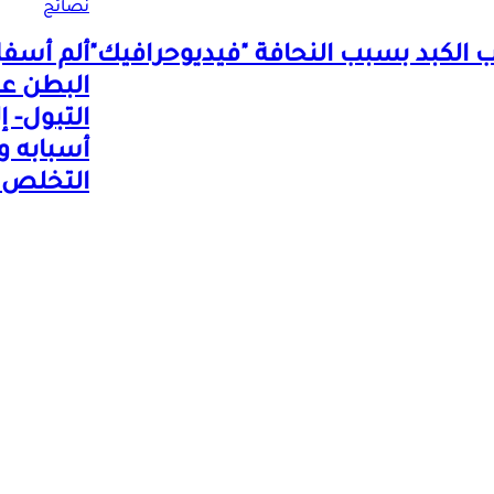
نصائح
الكبد بسبب النحافة "فيديوحرافيك"
ألم أسف
البطن عن
التبول- إ
أسبابه و
التخلص 