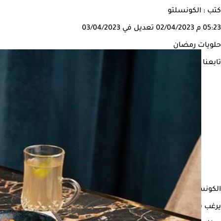
كتب : الكونسلتو
05:23 م
02/04/2023
تعديل في 03/04/2023
حلويات رمضان
تابعنا على
الكونسلتو
يرغب بعض المصابين بداء
السكري
في تناول الحلويات الرمضانية، ل