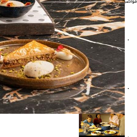
مواضيع ذات صلة
هل يسبب السكري الخرف؟.. طبيب يحذر: المرض يضاعف خطر ألزها
ماذا تفعل عند أخذ جرعة إنسولين زائده؟- استشر طبيبك في هذه