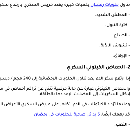
تناول
حلويات رمضان
بكميات كبيرة يهدد مريض السكري بارتفاع سكر 
- العطش الشديد.
- كثرة التبول.
- الصداع.
- تشوش الرؤية.
- الإرهاق.
2- الحماض الكيتوني السكري
إذا ارتفع سكر الدم بعد تناول الحلويات الرمضانية إلى 240 مجم / ديسيلتر، فهناك احتمال أن يصاب مريض السكري بالحماض الكيتوني.
والحماض الكيتوني عبارة عن حالة مرضية تنتج عن تراكم أحماض في م
إدخال السكريات إلى العضلات، لإمدادها بالطاقة.
وعندما تزداد الكيتونات في الدم، تظهر على مريض السكري الأعراض التا
قد يهمك أيضًا:
5 بدائل صحية للحلويات في رمضان
- التعب.