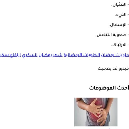
- الغثيان.
- القيء.
- الإسهال.
- صعوبة التنفس.
- الارتباك.
حلويات رمضان
الحلويات الرمضانية
شهر رمضان
السكري
ارتفاع سكر 
فيديو قد يعجبك
أحدث الموضوعات