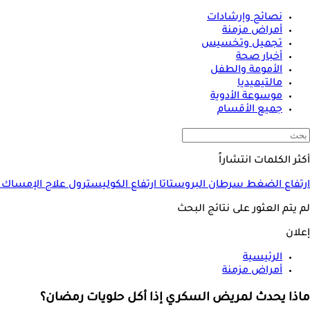
نصائح وإرشادات
أمراض مزمنة
تجميل وتخسيس
أخبار صحة
الأمومة والطفل
مالتيميديا
موسوعة الأدوية
جميع الأقسام
أكثر الكلمات انتشاراً
ارتفاع الضغط
سرطان البروستاتا
ارتفاع الكوليسترول
علاج الإمساك
لم يتم العثور على نتائج البحث
إعلان
الرئيسية
أمراض مزمنة
ماذا يحدث لمريض السكري إذا أكل حلويات رمضان؟