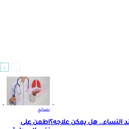
نصائح
د النساء.. هل يمكن علاجه؟
اطمن على