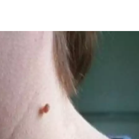
يبات" "polyps"، نموًا غير طبيعي للأنسجة يظهر في مختلف أنحاء الجسم، وتختلف أحج
لأحيان إلى أورام سرطانية.