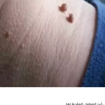
، وطرق التشخيص والعلاج، وفقًا لموقع "Health line".
، ويمكن أن تظهر في أماكن متعددة بالجسم مثل:
الحالات إلى أورام خبيثة.
رز العوامل المؤدية لها: