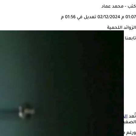
كتب - محمد عماد
01:07 م
02/12/2024
تعديل في 01:56 م
الزوائد اللحمية
تابعنا على
تُعد
الزوائد اللحمية
أو ما تُعرف بـ"البول
الصغيرة.
ورغم من أن أغلب هذه الزوائد تكون حميدة، إلا أنها قد تتحول في بعض ا