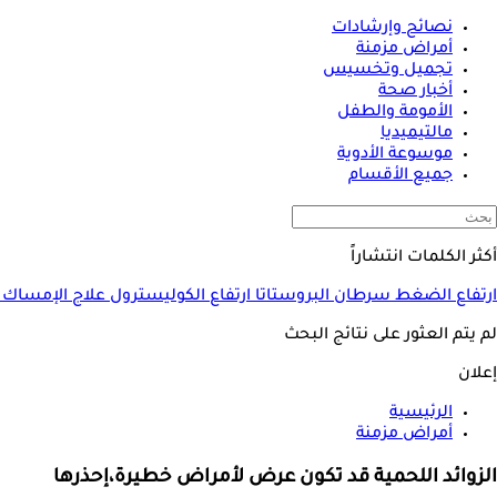
نصائح وإرشادات
أمراض مزمنة
تجميل وتخسيس
أخبار صحة
الأمومة والطفل
مالتيميديا
موسوعة الأدوية
جميع الأقسام
أكثر الكلمات انتشاراً
ارتفاع الضغط
سرطان البروستاتا
ارتفاع الكوليسترول
علاج الإمساك
لم يتم العثور على نتائج البحث
إعلان
الرئيسية
أمراض مزمنة
الزوائد اللحمية قد تكون عرض لأمراض خطيرة،إحذرها