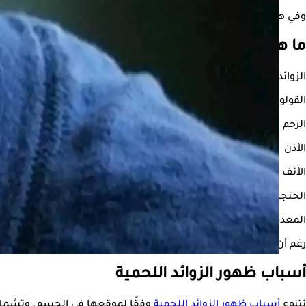
وفي هذا التقرير، نستعرض أسباب ظهور الزائد اللحمية، المخاطر المرتبطة بها
ما هي الزوائد اللحمية؟
الزوائد اللحمية هى أنسجة زائدة تتكون نتيجة نمو غير طبيعي للخلايا
القولون
الرحم
الأذن
الأنف
الحنجرة
المعدة
رغم أن معظم الزوائد حميدة وغير سرطانية، إلا أنها قد تتحول في بعض 
أسباب ظهور الزوائد اللحمية
تتنوع
أسباب ظهور الزوائد اللحمية
وفقًا لموقعها في الجسم. وتشمل أب