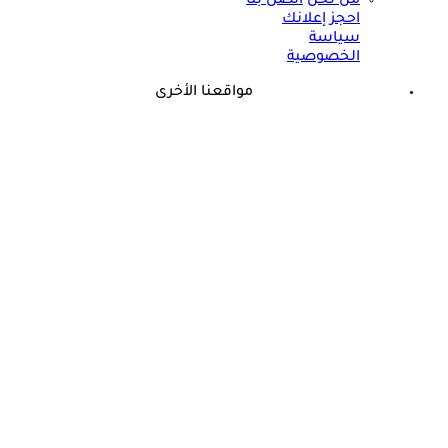
من نحن
اتصل بنا
احجز إعلانك
سياسة
الخصوصية
مواقعنا الأخرى
©
جميع الحقوق محفوظة لدى شركة جيميناي ميديا
ما هو العصب الذي يسبب الدوخة؟- حسام موافي يجيب