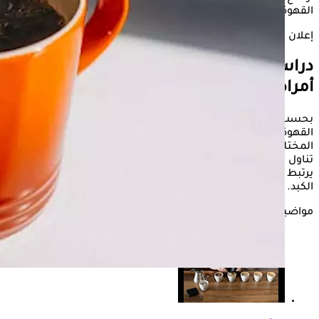
القهوة وتطمئنهم بشأن أثرها الصحي.
إعلان
دراسة تكشف: القهوة وسيلة للوقاية من
أمراض الكبد
بحسب دراسة نشرت في مجلة BMC Public Health، فإن شرب
القهوة باعتدال يمكن أن يقلل من خطر الإصابة بأمراض الكبد
المختلفة، وشملت الدراسة حوالي 500 ألف شخص، وأظهرت أن
تناول القهوة، سواء كانت منزوعة الكافيين أو مطحونة أو فورية،
يرتبط بتقليل احتمالات الإصابة بأمراض مثل
الكبد الدهني
وسرطان
الكبد.
مواضيع ذات صلة