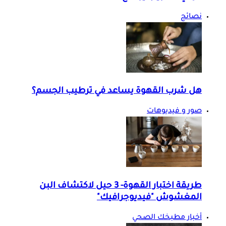
نصائح
هل شرب القهوة يساعد في ترطيب الجسم؟
صور و فيديوهات
طريقة اختبار القهوة- 3 حيل لاكتشاف البن
المغشوش "فيديوجرافيك"
أخبار مطبخك الصحي