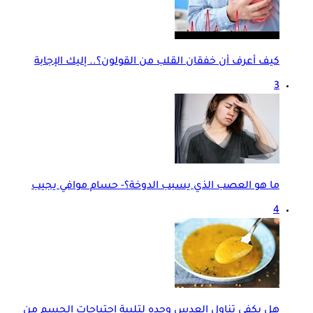
كيف أعرف أن خفقان القلب من القولون؟.. إليك الإجابة
3
ما هو العصب الذي يسبب الدوخة؟- حسام موافي يجيب
4
هل يكفي تناول العدس وحده لتلبية احتياجات الجسم من