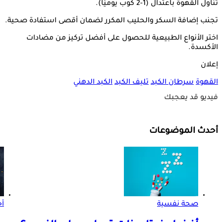
تناول القهوة باعتدال (1-2 كوب يوميًا).
تجنب إضافة السكر والحليب المكرر لضمان أقصى استفادة صحية.
اختر الأنواع الطبيعية للحصول على أفضل تركيز من مضادات
الأكسدة.
إعلان
القهوة
سرطان الكبد
تليف الكبد
الكبد الدهني
فيديو قد يعجبك
أحدث الموضوعات
صحة نفسية
أ