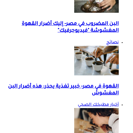
البن المضروب في مصر- إليك أضرار القهوة
المغشوشة "فيديوجرفيك"
نصائح
القهوة في مصر- خبير تغذية يحذر: هذه أضرار البن
المغشوش
أخبار مطبخك الصحي