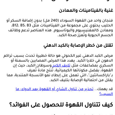
غنية بالفيتامينات والمعادن
فنجان واحد من القهوة السوداء (240 مل) بدون إضافة السكر أو
الحليب يحتوي على مجموعة من الفيتامينات مثل B12، B5، B3،
ومعادن كالمغنيسيوم والبوتاسيوم. هذه العناصر تدعم وظائف
الجسم الحيوية وتُعزز صحة الكبد.
تقلل من خطر الإصابة بالكبد الدهني
مرض الكبد الدهني غير الكحولي هو حالة خطيرة تحدث بسبب تراكم
الدهون في خلايا الكبد. يهدد هذا المرض المصابين بالسمنة أو
السكري بمضاعفات مثل
تليف الكبد
وسرطان الكبد، حيث إن
القهوة، بفضل مكوناتها الكيميائية، تُنتج مادة تُعرف
بـ"باراكسانثين"، التي تعمل على إبطاء نمو الأنسجة المتندبة، مما
يقلل من احتمالية الإصابة بتليف الكبد.
قد يهمك..
تحذير من تناول الشاي أو القهوة بعد الدواء- ما
السبب؟
كيف تتناول القهوة للحصول على الفوائد؟