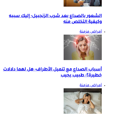
الشعور بالصداع بعد شرب الزنجبيل- إليك سببه
وكيفية التخلص منه
أمراض مزمنة
أسباب الصداع مع تنميل الأطراف- هل لهما دلالات
خطيرة؟- طبيب يجيب
أمراض مزمنة