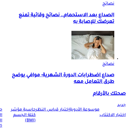
نصائح
الصداع بعد الاستحمام.. نصائح وقائية تمنع
تعرضك للإصابة به
نصائح
صداع اضطرابات الدورة الشهرية- موافي يوضح
طرق التعامل معه
صحتك بالأرقام
جديد
موسوعة الأدوية
إختبار قياس النظر
حاسبة مؤشر
ح
اختبار الاكتئاب
كتلة الجسم
ا
(BMI)
ال
(BMR)