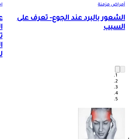
أمراض مزمنة
اخ
الشعور بالبرد عند الجوع- تعرف على
ع
السبب
ا
ت
ا
ل