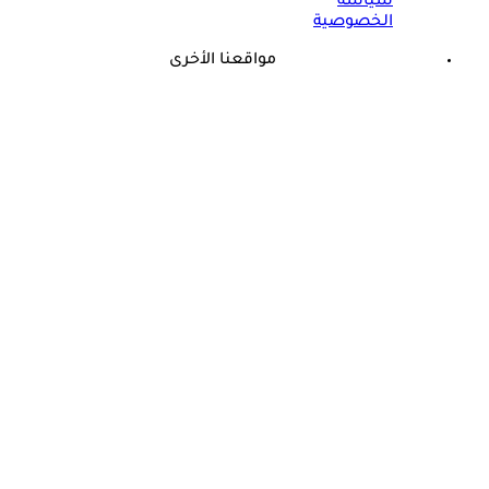
سياسة
الخصوصية
مواقعنا الأخرى
©
جميع الحقوق محفوظة لدى شركة جيميناي ميديا
حسام موافي يؤكد: هذه أبرز الهرمونات التي تؤثر على الكلى