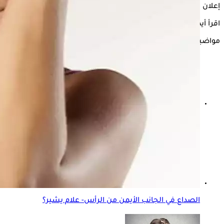
إعلان
اقرأ أيضًا:
أنواع متعددة للصداع- ما أخطرها؟
مواضيع ذات صلة
كيف أعرف أن الصداع بسبب الأذن؟- إليك الإجابة
الصداع في الجانب الأيمن من الرأس- علام يشير؟