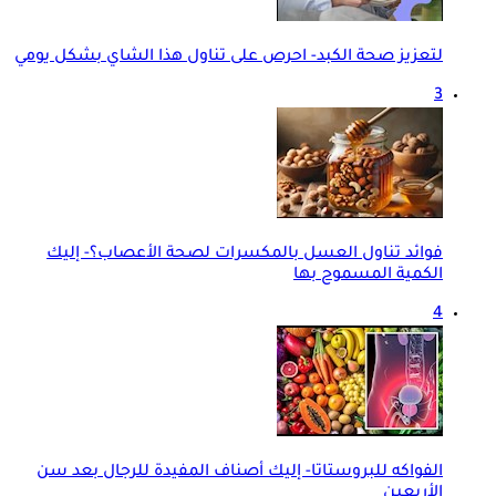
لتعزيز صحة الكبد- احرص على تناول هذا الشاي بشكل يومي
3
فوائد تناول العسل بالمكسرات لصحة الأعصاب؟- إليك
الكمية المسموح بها
4
الفواكه للبروستاتا- إليك أصناف المفيدة للرجال بعد سن
الأربعين