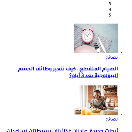
نصائح
الصيام المتقطع.. كيف تتغير وظائف الجسم
البيولوجية بعد 3 أيام؟
نصائح
أبحاث جديدة: عادتان غذائيتان بسيطتان تساعدان