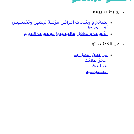
روابط سريعة
نصائح وارشادات
أمراض مزمنة
تجميل وتخسيس
أخبار صحة
الأمومة والطفل
مالتيميديا
موسوعة الأدوية
عن الكونسلتو
من نحن
اتصل بنا
احجز إعلانك
سياسة
الخصوصية
مواقعنا الأخرى
©
جميع الحقوق محفوظة لدى شركة جيميناي ميديا