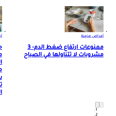
أمراض مزمنة
أخ
ممنوعات ارتفاع ضغط الدم- 3
ح
مشروبات لا تتناولها في الصباح
م
ا
م
ي
ت
ا