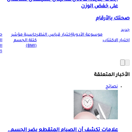
على خفض الوزن
صحتك بالأرقام
جديد
موسوعة الأدوية
إختبار قياس النظر
حاسبة مؤشر
ح
اختبار الاكتئاب
كتلة الجسم
ا
(BMI)
ال
(BMR)
الأخبار المتعلقة
نصائح
علامات تكشف أن الصيام المتقطع يضر الجسم..