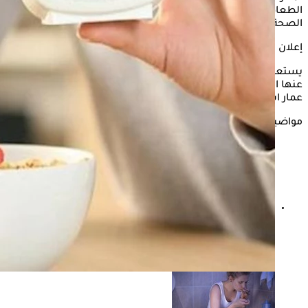
الطعام والشراب خلال فترات النهار أم هناك تاثيرات سلبية على
الصحة؟
إعلان
يستعرض "الكونسلتو" في هذه السطور الحالات الصحية التي يمنع
عنها الصيام خلال شهر رمضانن وذلك وفقًا لما ذكره الدكتور هشام
عمار استشاري قلب وأوعية دموية.
مواضيع ذات صلة
علامات تكشف أن الصيام المتقطع يضر الجسم.. احذر
ظهورها المستمر