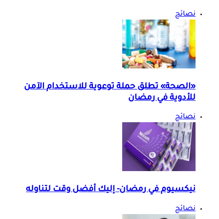
نصائح
«الصحة» تطلق حملة توعوية للاستخدام الآمن
للأدوية في رمضان
نصائح
نيكسيوم في رمضان- إليك أفضل وقت لتناوله
نصائح