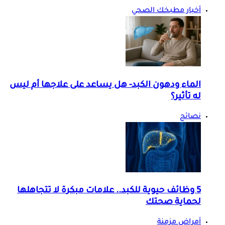
أخبار مطبخك الصحي
الماء ودهون الكبد- هل يساعد على علاجها أم ليس
له تأثير؟
نصائح
5 وظائف حيوية للكبد.. علامات مبكرة لا تتجاهلها
لحماية صحتك
أمراض مزمنة