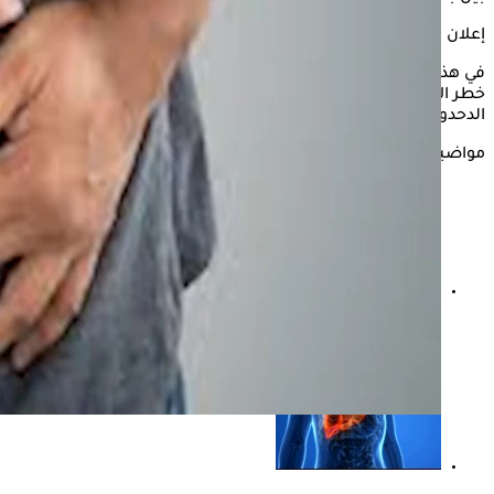
إعلان
في هذا الشأن يستعرض "الكونسلتو" بعض الأطعمة التي تزيد من
خطر الإصابة بسرطان الكبد، وذلك وفقًا لما ذكرته الدكتورة أسماء
الدحدوح استشاري التحاليل والتغذية العلاجية.
مواضيع ذات صلة
احذر- مرض يصيب الكبد بسبب النحافة "فيديوحرافيك"