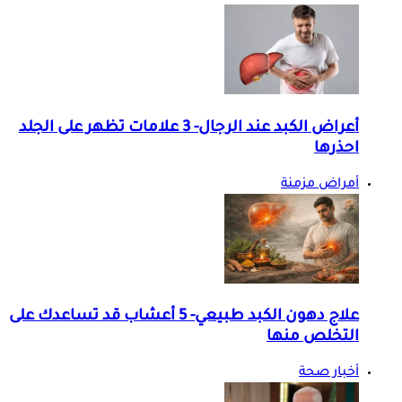
أعراض الكبد عند الرجال- 3 علامات تظهر على الجلد
احذرها
أمراض مزمنة
علاج دهون الكبد طبيعي- 5 أعشاب قد تساعدك على
التخلص منها
أخبار صحة