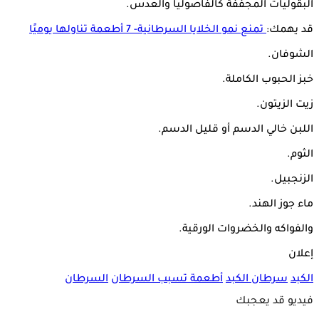
البقوليات المجففة كالفاصوليا والعدس.
قد يهمك:
تمنع نمو الخلايا السرطانية- 7 أطعمة تناولها يوميًا
الشوفان.
خبز الحبوب الكاملة.
زيت الزيتون.
اللبن خالي الدسم أو قليل الدسم.
الثوم.
الزنجبيل.
ماء جوز الهند.
والفواكه والخضروات الورقية.
إعلان
الكبد
سرطان الكبد
أطعمة تسبب السرطان
السرطان
فيديو قد يعجبك