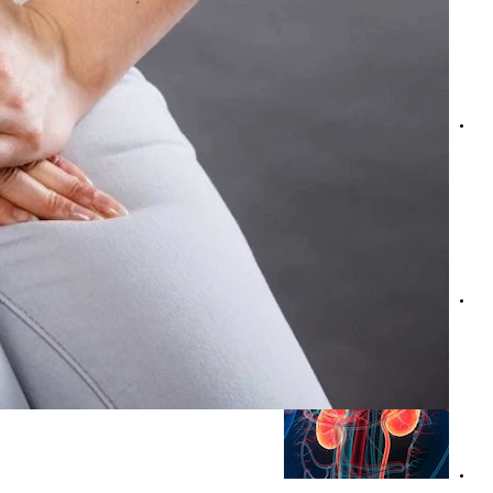
وداعًا لارتفاع حمض اليوريك- 4 فواكه حمراء تساعد على خفضه
أعراض ارتفاع حمض اليوريك- 6 علامات تظهر في البول احذرها