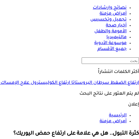
نصائح وإرشادات
أمراض مزمنة
تجميل وتخسيس
أخبار صحة
الأمومة والطفل
مالتيميديا
موسوعة الأدوية
جميع الأقسام
أكثر الكلمات انتشاراً
ارتفاع الضغط
سرطان البروستاتا
ارتفاع الكوليسترول
علاج الإمساك
لم يتم العثور على نتائج البحث
إعلان
الرئيسية
أمراض مزمنة
كثرة التبول.. هل هي علامة على ارتفاع حمض اليوريك؟