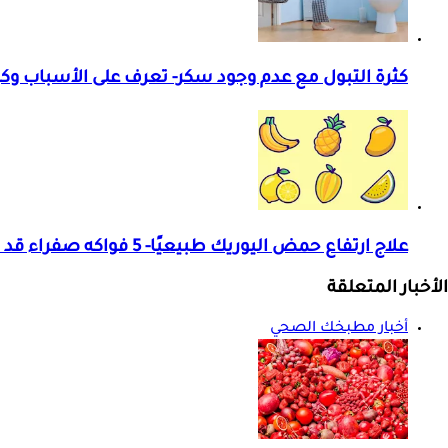
كثرة التبول مع عدم وجود سكر- تعرف على الأسباب وكي
علاج ارتفاع حمض اليوريك طبيعيًا- 5 فواكه صفراء قد تساعدك
الأخبار المتعلقة
أخبار مطبخك الصحي