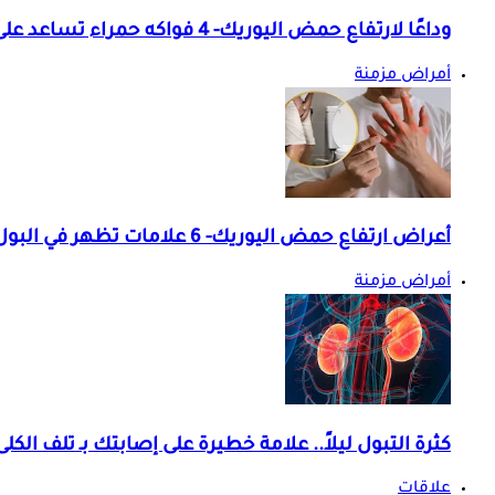
وداعًا لارتفاع حمض اليوريك- 4 فواكه حمراء تساعد على خفضه
أمراض مزمنة
أعراض ارتفاع حمض اليوريك- 6 علامات تظهر في البول احذرها
أمراض مزمنة
كثرة التبول ليلاً.. علامة خطيرة على إصابتك بـ تلف الكلى
علاقات