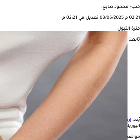
كتب- محمود طايع:
02:21 م
03/05/2025
تعديل في 02:21 م
كثرة التبول
تابعنا على
يُعد
ارتفاع حمض اليوريك
من أكثر الحالات الصحية شيوعًا عند الأ
اليوريك.
مواضيع ذات صلة