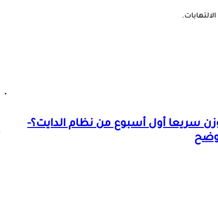
لالتهابات.
زن سريعا أول أسبوع من نظام الدايت؟-
وضح