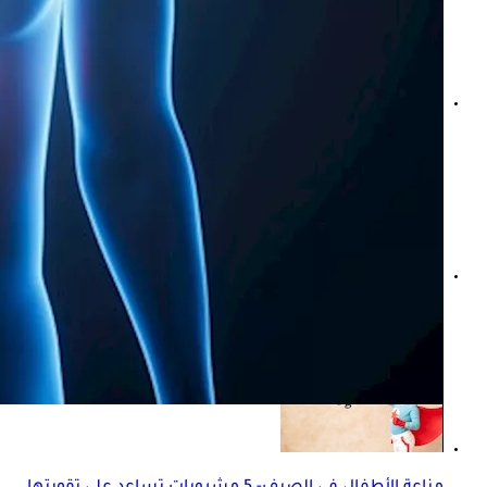
كيف أعرف أن ألم البطن من الكبد؟- إليك الإجابة
ممنوعات ارتفاع ضغط الدم- 3 مشروبات لا تتناولها في الصباح