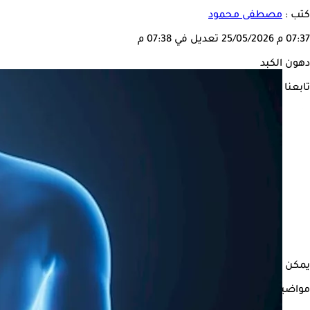
كتب :
مصطفى محمود
07:37 م
25/05/2026
تعديل في 07:38 م
دهون الكبد
تابعنا على
يمكن تقليل
دهون
الكبد
بصورة طبيعية عن طريق تناول مجموعة من ال
مواضيع ذات صلة