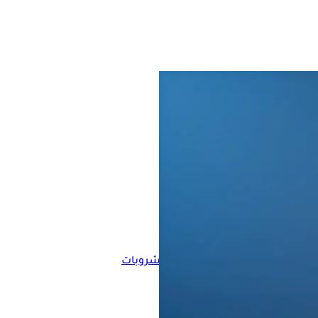
دهون الكبد
الكبد
مشروبات
المصادر
Ahmed abd ellatif