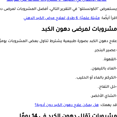
مناعة الأطفال في الصيف- 5 مشروبات تساعد على تقويتها
يستعرض "الكونسلتو" في التقرير التالي، أفضل المشروبات لمرضى دهون
اقرأ أيضًا:
مثبتة علميًا- 6 طرق لعلاج مرض الكبد الدهني
مشروبات لمرضى دهون الكبد
علاج دهون الكبد بصورة طبيعية يشترط تناول بعض المشروبات يوميًا
-عصير البنجر.
-القهوة.
-الماء بالليمون.
-الكركم بالماء أو الحليب.
-خل التفاح.
-الشاي الأخضر.
قد يهمك:
هل يمكن علاج دهون الكبد دون أدوية؟
مشروبات تقلل دهون الكبد في 14 يومًا