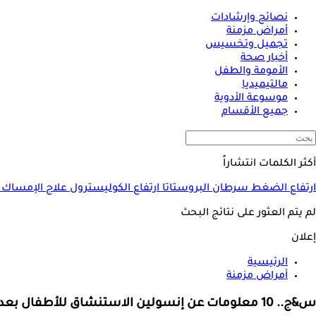
نصائح وإرشادات
أمراض مزمنة
تجميل وتخسيس
أخبار صحة
الأمومة والطفل
مالتيميديا
موسوعة الأدوية
جميع الأقسام
أكثر الكلمات انتشاراً
ارتفاع الضغط
سرطان البروستاتا
ارتفاع الكوليسترول
علاج الإمساك
لم يتم العثور على نتائج البحث
إعلان
الرئيسية
أمراض مزمنة
س&ج.. 10 معلومات عن إنسولين الاستنشاق للأطفال بعد موافقة FDA