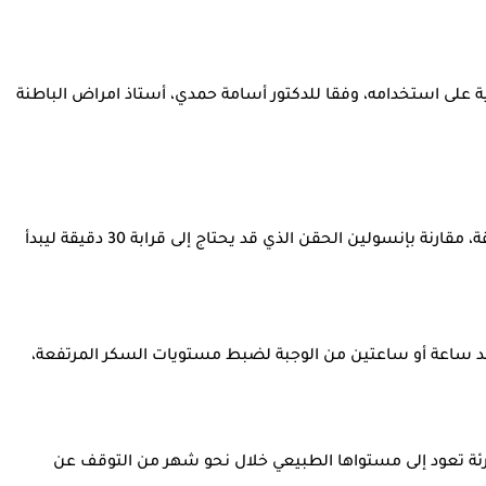
ة على استخدامه، وفقا للدكتور أسامة حمدي، أستاذ امراض الباطنة
قال حمدي إن إنسولين الاستنشاق يتميز بسرعة بدء المفعول، إذ يمكن استخدامه قبل تناول الطعام مباشرة، ويبدأ تأثيره خلال نحو 12 دقيقة، مقارنة بإنسولين الحقن الذي قد يحتاج إلى قرابة 30 دقيقة ليبدأ
بعد ساعة أو ساعتين من الوجبة لضبط مستويات السكر المرتفعة،
ظائف الرئة محدود للغاية، ولا يتجاوز 1% سنويا، مشيرا إلى أن كفاءة الرئة تعود إلى مستواها الطبيعي خلال نحو شهر من التوقف عن