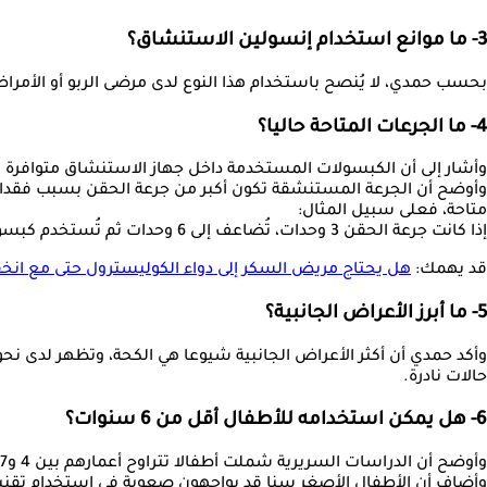
3- ما موانع استخدام إنسولين الاستنشاق؟
بحسب حمدي، لا يُنصح باستخدام هذا النوع لدى مرضى الربو أو الأمراض 
4- ما الجرعات المتاحة حاليا؟
وأشار إلى أن الكبسولات المستخدمة داخل جهاز الاستنشاق متوافرة بجرعات 4 و8 و12 وحدة، بينما لا تزال كبسولات الجرعة الأصغر (وحدتان)
وأوضح أن الجرعة المستنشقة تكون أكبر من جرعة الحقن بسبب فقدان جز
متاحة، فعلى سبيل المثال:
إذا كانت جرعة الحقن 3 وحدات، تُضاعف إلى 6 وحدات ثم تُستخدم كبسولة 4 وحدات، أما إذا كانت الجرعة 5 وحدات، تُضاعف إلى 10 وحدات ثم تُستخدم كبسولة 8 وحدات.
قد يهمك:
هل يحتاج مريض السكر إلى دواء الكوليسترول حتى مع ان
5- ما أبرز الأعراض الجانبية؟
حالات نادرة.
6- هل يمكن استخدامه للأطفال أقل من 6 سنوات؟
وأوضح أن الدراسات السريرية شملت أطفالا تتراوح أعمارهم بين 4 و17 عاما، إلا أن عدد المشاركين دون السادسة كان محدودًا، لذلك جاءت الموافقة التنظيمية للأطفال بدءا من عمر 6 سنوات.
وأضاف أن الأطفال الأصغر سنا قد يواجهون صعوبة في استخدام تقنية