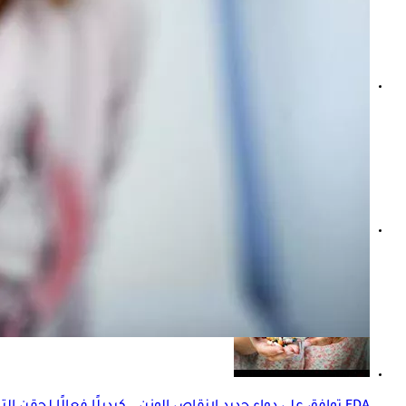
FDA توافق رسميا على الأنسولين المستنشق للأطفال وطبيب يعدد مزاياه
الخبز للأطفال- إليك العمر الذي يستطيع فيه الرضيع تناوله