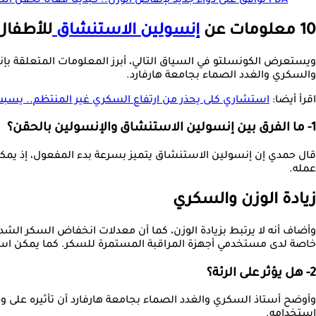
FDA توافق على دواء جديد لإنقاص الوزن.. كبديلًا فعالًا لحقن التخسيس
10 معلومات عن
إنسولين الاستنشاق
للأطفال
ويستعرض الكونسلتو في السياق التالي، أبرز المعلومات المتعلقة بإنس
والسكري والغدد الصماء بجامعة هارفارد.
اقرأ أيضا:
استشاري كلى يحذر من ارتفاع السكري غير المنتظم.. يس
1- ما الفرق بين إنسولين الاستنشاق والإنسولين بالحقن؟
عمله.
زيادة الوزن والسكري
وأضاف أنه لا يرتبط بزيادة الوزن، كما أن معدلات انخفاض السكر الش
خاصة لدى مستخدمي أجهزة المراقبة المستمرة للسكر. كما يمكن استخ
2- هل يؤثر على الرئة؟
استخدامه.