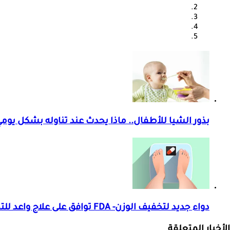
بذور الشيا للأطفال.. ماذا يحدث عند تناوله بشكل يوم
دواء جديد لتخفيف الوزن- FDA توافق على علاج واعد للتخسيس "فيديوجرافيك"
الأخبار المتعلقة