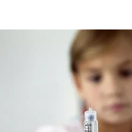
ي عند الأطفال، إذ يغنيهم عن الوخز بالإبر بشكل يومي وهو الأمر ال