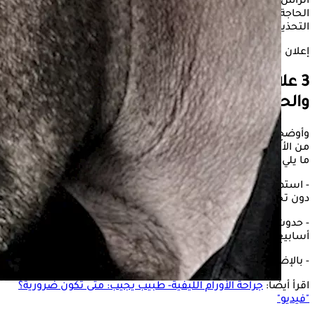
الرأس والرقبة يلعب دورا حاسما في رفع فرص الشفاء وتقليل
الحاجة إلى العلاجات المكثفة، مشددا على أهمية الانتباه للأعراض
التحذيرية وعدم تجاهلها.
إعلان
3 علامات تكشف الإصابة بأورام الرأس
والحلق
وأوضح مهنا في تصريحات خاصة لـ"الكونسلتو"، أن هناك مجموعة
من الأعراض تستوجب استشارة الطبيب في أسرع وقت، من بينها
ما يلي:
- استمرار ألم الفم أو الحلق لأكثر من أسبوعين إلى ثلاثة أسابيع
دون تحسن.
- حدوث تغير مستمر في الصوت وبحة تستمر لأكثر من ثلاثة
أسابيع.
- بالإضافة إلى صعوبة البلع التي تستمر للفترة نفسها.
اقرأ أيضا:
جراحة الأورام الليفية- طبيب يجيب: متى تكون ضرورية؟
"فيديو"