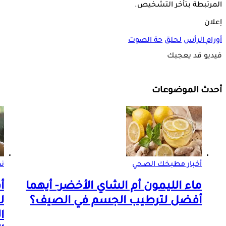
المرتبطة بتأخر التشخيص.
إعلان
أورام الرأس
لحلق
حة الصوت
فيديو قد يعجبك
أحدث الموضوعات
أخبار مطبخك الصحي
ن
ماء الليمون أم الشاي الأخضر- أيهما
أ
أفضل لترطيب الجسم في الصيف؟
ل
ا