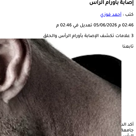
إصابة بأورام الرأس
كتب :
أحمد فوزي
02:46 م
05/06/2026
تعديل في 02:46 م
3 علامات تكشف الإصابة بأورام الرأس والحلق
تابعنا على
أكد الدكتور هشام مهنا، أستاذ
أورام الرأس
والرقبة ونائب رئيس
جامعة برمنجهام البريطانية السابق، أن التشخيص المبكر لأورام