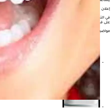
يساعد في تقوية
الأسنان
والحفاظ على صحة اللثة.
إعلان
في التقرير التالي يستعرض "الكونسلتو"، 10 نصائح مهمة للحصول
على فم صحي طوال حياتك، وفقًا لـ""healthbenefitstimes.
مواضيع ذات صلة
دراسة حديثة تكشف علاقة صحة الفم والأسنان وخطر
الإصابة بالخرف