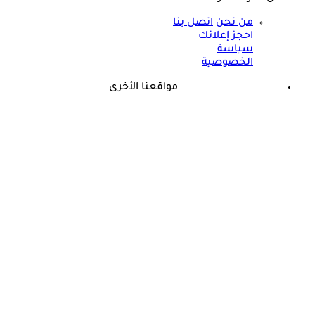
من نحن
اتصل بنا
احجز إعلانك
سياسة
الخصوصية
مواقعنا الأخرى
©
جميع الحقوق محفوظة لدى شركة جيميناي ميديا
حسام موافي: عدم علاج الكوليسترول خطر على شرايين هذا عضو