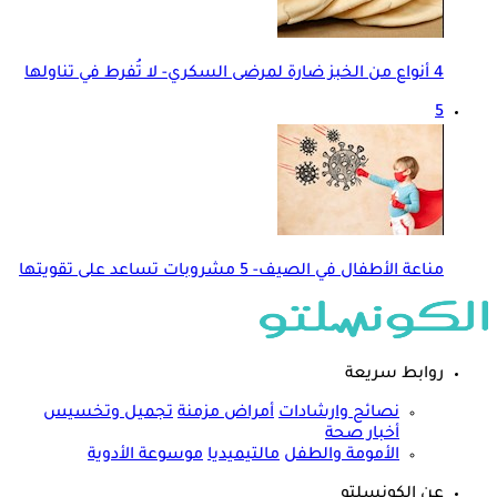
4 أنواع من الخبز ضارة لمرضى السكري- لا تُفرط في تناولها
5
مناعة الأطفال في الصيف- 5 مشروبات تساعد على تقويتها
روابط سريعة
نصائح وارشادات
أمراض مزمنة
تجميل وتخسيس
أخبار صحة
الأمومة والطفل
مالتيميديا
موسوعة الأدوية
عن الكونسلتو