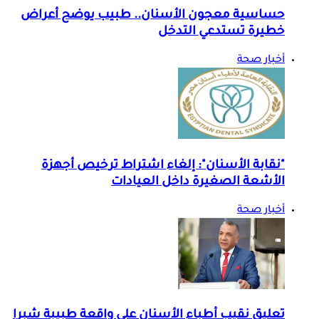
حساسية معجون الأسنان.. طبيب يوضح أعراض
خطيرة تستدعي التدخل
أخبار صحة
"نقابة الأسنان": إلغاء اشتراط ترخيص أجهزة
الأشعة الصغيرة داخل العيادات
أخبار صحة
تعليق نقيب أطباء الأسنان على واقعة طبيبة شبرا