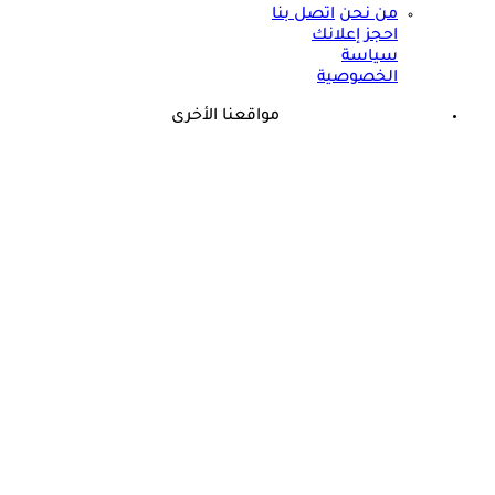
من نحن
اتصل بنا
احجز إعلانك
سياسة
الخصوصية
مواقعنا الأخرى
©
جميع الحقوق محفوظة لدى شركة جيميناي ميديا
حسام موافي يؤكد: هذه أبرز الهرمونات التي تؤثر على الكلى