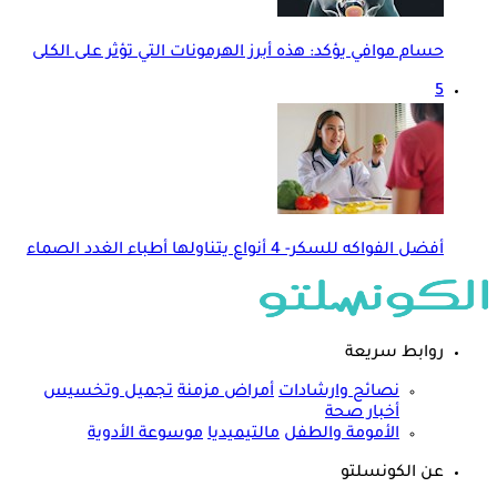
حسام موافي يؤكد: هذه أبرز الهرمونات التي تؤثر على الكلى
5
أفضل الفواكه للسكر- 4 أنواع يتناولها أطباء الغدد الصماء
روابط سريعة
نصائح وارشادات
أمراض مزمنة
تجميل وتخسيس
أخبار صحة
الأمومة والطفل
مالتيميديا
موسوعة الأدوية
عن الكونسلتو