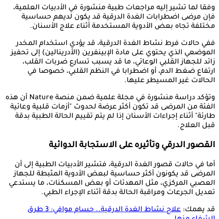
وفقا لما تشير إليه مراجعات طبية منشورة في الأدبيات العلمية،
فإن مرضى اضطرابات الغدة الدرقية قد يكون لديهم حساسية
مختلفة تجاه بعض الأدوية المستخدمة أثناء علاج الأسنان.
ففي حالات فرط نشاط الغدة الدرقية، قد يؤدي استخدام المخدر
الموضعي الذي يحتوي على مادة الإبينفرين (الأدرينالين) إلى تحفيز
زائد للجهاز القلبي الوعائي، ما قد يسبب تسارع ضربات القلب،
ارتفاع ضغط الدم، أو اضطرابا في النظم القلبي، خصوصا في
الحالات غير المسيطر عليها.
وتؤكد دراسة منشورة في مجلة علمية ضمن منصة Nature أن هذه
الفئة من المرضى قد تكون أكثر عرضة لحدوث "أزمات قلبية وعائية
طارئة" أثناء إجراءات الأسنان إذا لم يتم تقييم الحالة الطبية بدقة
قبل العلاج.
القصور الدرقي وتأثيره على الاستجابة الدوائية
أما في حالات قصور الغدة الدرقية، فتشير الأدبيات الطبية إلى أن
المرضى قد يكونون أكثر حساسية لبعض الأدوية المثبطة للجهاز
العصبي المركزي، مثل المهدئات أو بعض المسكنات، ما يستدعي
تعديل الجرعات ومراقبة الحالة بدقة أثناء الإجراء الطبي.
قد يهمك:
علاج نشاط الغدة الدرقية.. حسام موافي: 3 طرق