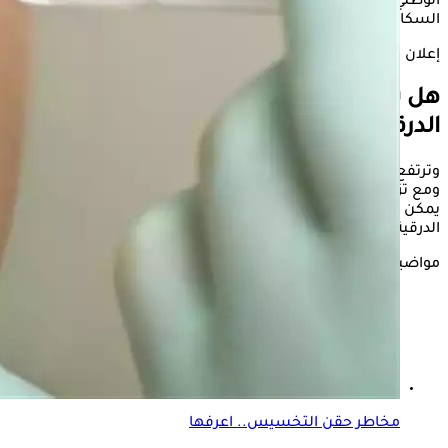
الوطني للتميز في الرعاية الصحية (NICE) إلى أن نحو 2% من
السكان يعانون من قصور الغدة الدرقية.
إعلان
هل يؤثر
بنج الأسنان
على مرضى الغدة
الدرقية؟
وترتفع النسبة مع التقدم في العمر، مع انتشار أكبر بين النساء،
ومع تزايد أعداد المرضى، يبرز سؤال مهم في عيادات الأسنان: هل
يمكن أن يؤثر بنج الأسنان أو التخدير الموضعي على مرضى الغدة
الدرقية؟
مواضيع ذات صلة
مخاطر حقن التخسيس.. اعرفها