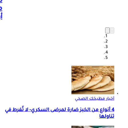
ض
م
أ
أخبار مطبخك الصحي
4 أنواع من الخبز ضارة لمرضى السكري- لا تُفرط في
تناولها