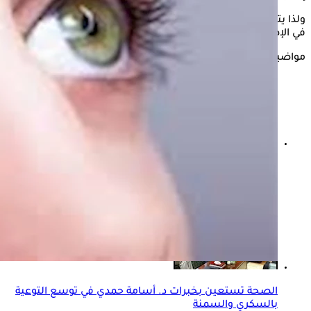
ولذا يتساءل الكثيرون عن العادات الخاطئة التي يمكن أن تساهم
في الإصابة بهذا المرض، لتجنّبها والحفاظ على صحة العين.
مواضيع ذات صلة
أعراض سرطان الجلد- 9 علامات تظهر في العين احترس
منها
الصحة تستعين بخبرات د. أسامة حمدي في توسع التوعية
بالسكري والسمنة