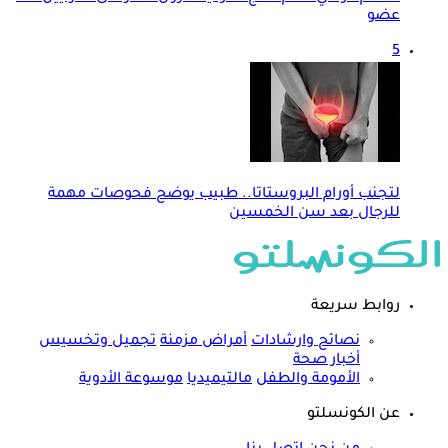
عضو
5
لتجنب أورام البروستاتا.. طبيب يوضح فحوصات مهمة
للرجال بعد سن الخمسين
روابط سريعة
نصائح وارشادات
أمراض مزمنة
تجميل وتخسيس
أخبار صحة
الأمومة والطفل
مالتيميديا
موسوعة الأدوية
عن الكونسلتو