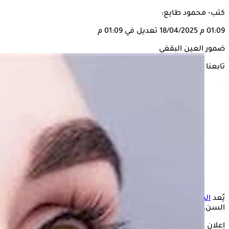
كتب- محمود طايع:
01:09 م
18/04/2025
تعديل في 01:09 م
ضمور العين البقغي
تابعنا على
يُعد
الضمور البقعي
من أكثر أمراض
العين
شيوعًا، لا سيما بين كبار
السن، وقد يؤدي في بعض الحالات إلى فقدان البصر.
إعلان