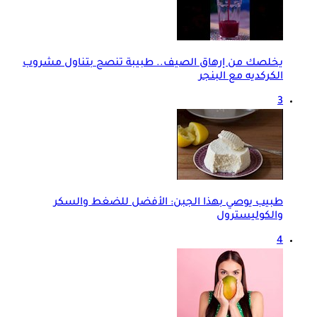
يخلصك من إرهاق الصيف.. طبيبة تنصح بتناول مشروب
الكركديه مع البنجر
3
طبيب يوصي بهذا الجبن: الأفضل للضغط والسكر
والكوليسترول
4