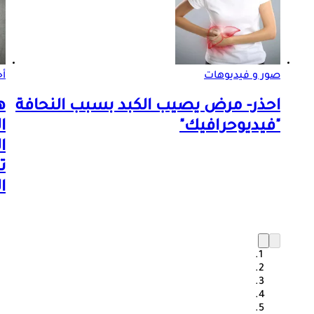
صور و فيديوهات
أ
احذر- مرض يصيب الكبد بسبب النحافة
ه
"فيديوحرافيك"
ا
ا
ت
ا