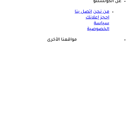
عن الكونسلتو
من نحن
اتصل بنا
احجز إعلانك
سياسة
الخصوصية
مواقعنا الأخرى
©
جميع الحقوق محفوظة لدى شركة جيميناي ميديا
طبيب يثير الجدل: الرياضة فاشلة في إنقاص الوزن لهذا السبب