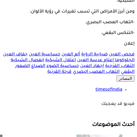
الشبكية.
ومن أبرز الأمراض التي تسبب تغيرات في رؤية الألوان:
-التهاب العصب البصري.
-التنكس البقعي.
إعلان
فحص العين
ضبابية الرؤية
ألم العين
حساسية العين
جفاف العين
الجلوكوما
إعتام عدسة العين
اعتلال الشبكية
انفصال الشبكية
التهاب القزحية
إجهاد العين
حساسية الضوء
الصداع
الضمور
البقعي
التهاب العصب البصري
قرحة القرنية
المصادر
timesofindia
فيديو قد يعجبك
أحدث الموضوعات