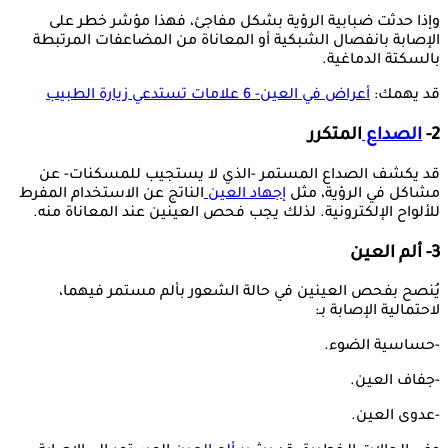
وإذا حدثت ضبابية الرؤية بشكل مفاجئ، فهذا مؤشر خطر على
الإصابة بانفصال الشبكية أو المعاناة من المضاعفات المرتبطة
بالسكتة الدماغية.
قد يهمك:
أعراض في العين- 6 علامات تستدعي زيارة الطبيب
2-
الصداع
المتكرر
قد يكشف الصداع المستمر -الذي لا يستجيب للمسكنات- عن
مشاكل في الرؤية، مثل
إجهاد العين
الناتج عن الاستخدام المفرط
للألواح الإلكترونية. لذلك يجب فحص العينين عند المعاناة منه.
3- ألم العين
يُنصح بفحص العينين في حالة الشعور بألم مستمر فيهما،
لاحتمالية الإصابة بـ:
-حساسية الضوء.
-جفاف العين.
-عدوى العين.