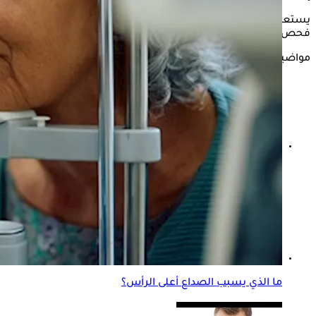
يستعرض "الكونسلتو" في التقرير التالي، أبرز الأعراض التي تستدعي
فحص العين، وفقًا لموقع "Times of india".
مواضيع ذات صلة
الصداع في الجانب الأيمن من الرأس- علام يشير؟
ما الذي يسبب الصداع أعلى الرأس؟