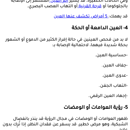
وفي الحالات الخطيرة، قد يشير
ألم العين
المستمر إلى الإصابة
بالجلوكوما أو
قرحة القرنية
أو التهاب العصب البصري.
قد يهمك:
5 أمراض تكشف عنها العين
4- العين الدامعة أو الحكة
لا بد من فحص العينين في حالة إفراز الكثير من الدموع أو الشعور
بحكة شديدة فيهما، لاحتمالية الإصابة بـ:
-حساسية العين.
-جفاف العين.
-عدوى العين.
-التهاب الجفن.
-إجهاد العين الرقمي.
5- رؤية العوامات أو الومضات
ظهور العوامات أو الومضات في مجال الرؤية قد ينذر بانفصال
الشبكية، وهو مرض خطير، قد يسفر عن فقدان النظر، إذا تُرِك بدون