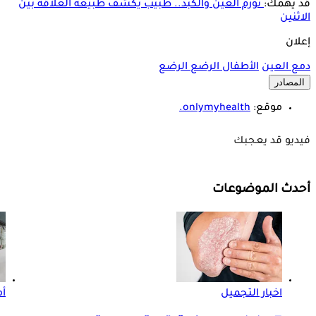
قد يهمك:
تورم العين والكبد.. طبيب يكشف طبيعة العلاقة بين
الاثنين
إعلان
دمع العين
الأطفال الرضع
الرضع
المصادر
موقع:
onlymyhealth.
فيديو قد يعجبك
أحدث الموضوعات
اخبار التجميل
أم