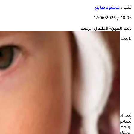
كتب :
محمود طايع
10:06 م
12/06/2026
دمع العين-الأطفال الرضع
تابعنا على
يُعد استقبال مولود جديد في العائلة مناسبةً سعيدة، لكنها
تُصاحبها أيضاً بعض المخاوف، ومن المشاكل الشائعة التي
يواجهها العديد من الآباء والأمهات هى دموع عيون أطفالهم
المتكررة، ورغم أن دموع العيون عند
الرضع
أمر شائع إلا أنه قد