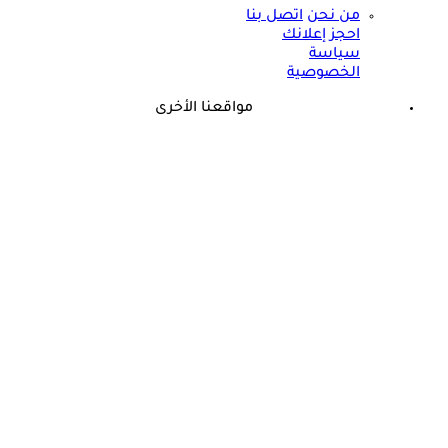
من نحن
اتصل بنا
احجز إعلانك
سياسة
الخصوصية
مواقعنا الأخرى
©
جميع الحقوق محفوظة لدى شركة جيميناي ميديا
حسام موافي يؤكد: هذه أبرز الهرمونات التي تؤثر على الكلى