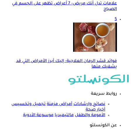
علامات تدل أنك مريض- 7 أعراض تظهر على الجسم في
الصباح
5
فوائد قشر الرمان العلاجية- إليك أبرز الأمراض التي قد
يشفيك منها
روابط سريعة
نصائح وارشادات
أمراض مزمنة
تجميل وتخسيس
أخبار صحة
الأمومة والطفل
مالتيميديا
موسوعة الأدوية
عن الكونسلتو