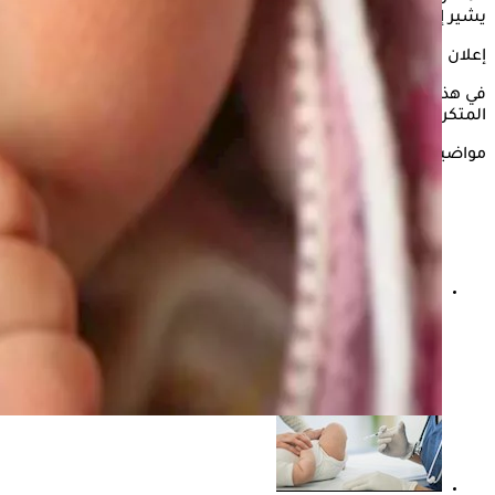
يشير إلى مشكلة محتملة.
إعلان
في هذه السطور يستعرض "الكونسلتو" أسباب دموع عين الطفل
المتكررة، وذلك وفقًا لما جاء بموقع only my health.
مواضيع ذات صلة
اللبن البقري للأطفال.. لماذا ينهي عنه الأطباء لمن دون
السنة؟