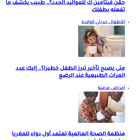
حقن فيتامين ك للمواليد الجدد؟.. طبيب يكشف ما
تفعله بطفلك
الأطفال حديثي الولادة
متى يصبح تأخير تبرز الطفل خطيرا؟.. إليك عدد
المرات الطبيعية عند الرضع
أمراض مزمنة
منظمة الصحة العالمية تعتمد أول دواء للملاريا