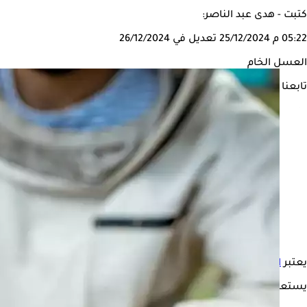
كتبت - هدى عبد الناصر:
05:22 م
25/12/2024
تعديل في 26/12/2024
العسل الخام
تابعنا على
يعتبر
العسل الخام
من
أنواع العسل
المفيدة لصحة الإنسان، لاحتوائه 
يستعرض "الكونسلتو" في التقرير التالي، فوائد العسل الخام، وفقًا لموقع " wellhealth