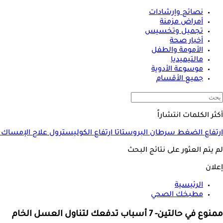
نصائح وإرشادات
أمراض مزمنة
تجميل وتخسيس
أخبار صحة
الأمومة والطفل
مالتيميديا
موسوعة الأدوية
جميع الأقسام
أكثر الكلمات انتشاراً
ارتفاع الضغط
سرطان البروستاتا
ارتفاع الكوليسترول
علاج الإمساك
لم يتم العثور على نتائج البحث
إعلان
الرئيسية
مطبخك الصحي
ممنوع في حالتين- 7 أسباب تدفعك لتناول العسل الخام