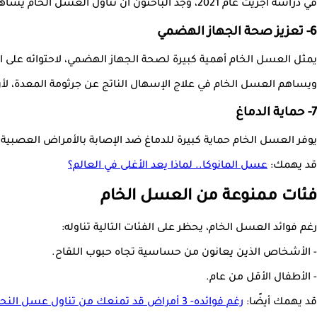
في دراسة أجريت عام 2021، وجد الباحثون أن تناول العسل الخام يساهم في تهدئة السعال وتخفيف التهاب الحلق لدى الأشخاص المصابين بعدوى الجهاز التنفسي العلوي.
6- تعزيز صحة الجهاز الهضمي
يمثل العسل الخام أهمية كبيرة لصحة الجهاز الهضمي، لاحتوائه على ا
ويساهم العسل الخام في علاج الإسهال الناتج عن جرثومة المعدة، لأن إ
7- حماية الدماغ
يوفر العسل الخام حماية كبيرة للدماغ ضد الإصابة بالأمراض العصبية، 
قد يهمك:
عسل المانوكا.. لماذا يعد الأغلى في العالم؟
فئات ممنوعة من العسل الخام
رغم فوائد العسل الخام، يحظر على الفئات التالية تناوله:
- الأشخاص الذين يعانون من حساسية تجاه حبوب اللقاح.
- الأطفال الأقل من عام.
قد يهمك أيضًا:
رغم فوائده- 3 أمراض قد تمنعك من تناول عسل النحل