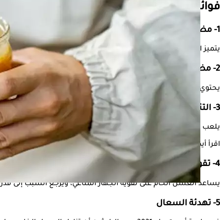
فوائد العسل الخام
1- مضاد للأكسدة
يتميز العسل الخام باحتوائه على مركبات نباتية مضادة للأكسدة تدعى 
2- مضاد حيوي طبيعي
يحتوي العسل الخام على أوكسيديز الجلوكوز، وهو إنزيم يتمتع بخصائص مضادة للبكتيريا والفطريات
3- التئام الجروح
يلعب العسل الخام دورًا كبيرًا في تسريع عملية التئام الجروح، لأن
اقرأ أيضًا:
إليك أنواع العسل وفوائده الصحية
4- تقوية المناعة
يساعد العسل الخام على تقوية الجهاز المناعي، ويرجع السبب إلى قدرت
5- تهدئة السعال