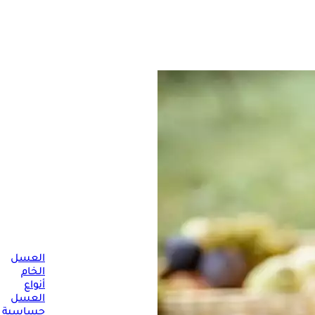
العسل
لوقائية.
الخام
أنواع
العسل
حساسية