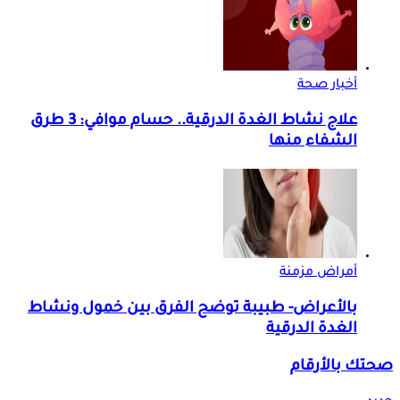
أخبار صحة
علاج نشاط الغدة الدرقية.. حسام موافي: 3 طرق
الشفاء منها
أمراض مزمنة
بالأعراض- طبيبة توضح الفرق بين خمول ونشاط
الغدة الدرقية
صحتك بالأرقام