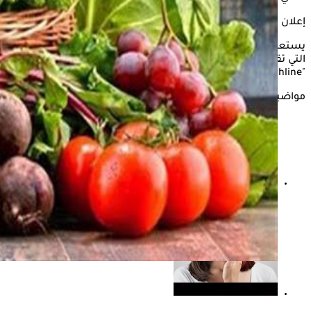
إعلان
يستعرض "الكونسلتو" في التقرير التالي أبرز الأطعمة والمشروبات
التي تقلل من
نشاط الغدة الدرقية
وفقًا لما ذكره موقع
"Healthline".
مواضيع ذات صلة
أيهما أخطر خمول الغدة الدرقية أم نشاطها؟