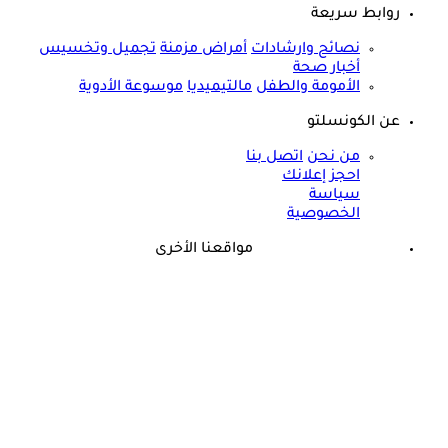
روابط سريعة
نصائح وارشادات
أمراض مزمنة
تجميل وتخسيس
أخبار صحة
الأمومة والطفل
مالتيميديا
موسوعة الأدوية
عن الكونسلتو
من نحن
اتصل بنا
احجز إعلانك
سياسة
الخصوصية
مواقعنا الأخرى
©
جميع الحقوق محفوظة لدى شركة جيميناي ميديا
حسام موافي يحذر: علامة في الوجه تكشف عن مرض مناعي خطير