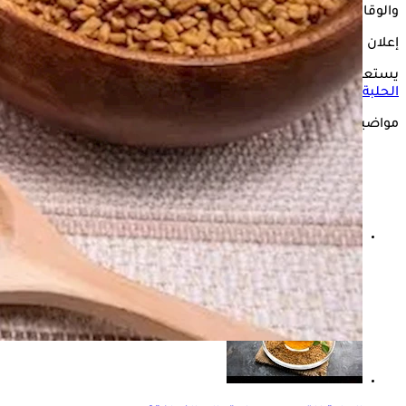
والوقائية، بشرط استخدامها بطريقة صحيحة.
إعلان
يستعرض "الكونسلتو" في السطور التالية،
أفضل طريقة لتناول
الحلبة
في رمضان.
مواضيع ذات صلة
منبت الحلبة.. طبيب ينصح بتناولها أيام عيد الفطر