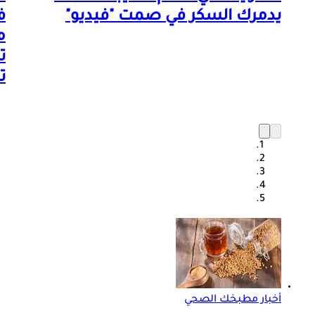
يدمرك السكر في صمت "فيديو"
م
ت
ت
أخبار مطبخك الصحي