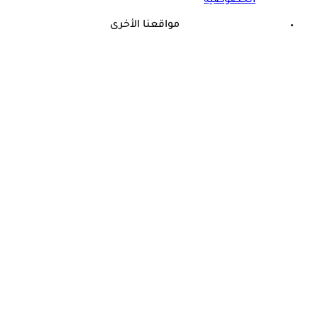
الخصوصية
مواقعنا الأخرى
©
جميع الحقوق محفوظة لدى شركة جيميناي ميديا
حسام موافي: عدم علاج الكوليسترول خطر على شرايين هذا عضو