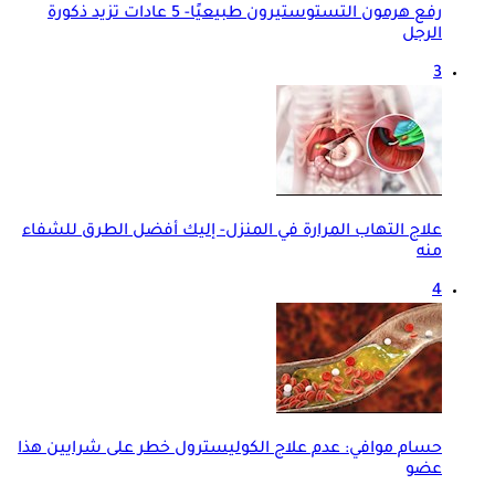
رفع هرمون التستوستيرون طبيعيًا- 5 عادات تزيد ذكورة
الرجل
3
علاج التهاب المرارة في المنزل- إليك أفضل الطرق للشفاء
منه
4
حسام موافي: عدم علاج الكوليسترول خطر على شرايين هذا
عضو