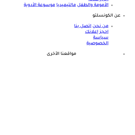
الأمومة والطفل
مالتيميديا
موسوعة الأدوية
عن الكونسلتو
من نحن
اتصل بنا
احجز إعلانك
سياسة
الخصوصية
مواقعنا الأخرى
©
جميع الحقوق محفوظة لدى شركة جيميناي ميديا
كيف أعرف أن الدوخة بسبب الأنيميا؟- حسام موافي يجيب