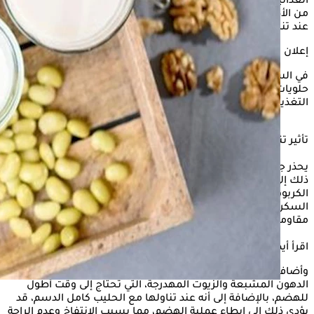
الغذائية، بينما تعد حلويات العيد مثل الكعك والبسكويت والغُريبة
من الأطعمة الغنية بالدهون والسكريات، ولكن ماذا يحدث للجسم
عند تناول الحليب مع هذه الحلويات معًا؟
إعلان
في السياق التالي، يوضح " الكونسلتو"، تأثير تناول الحليب مع
حلويات العيد، وذلك حسبما ذكره الدكتور كريم جمال أخصائي
التغذية العلاجية.
تأثير تناول الحليب مع حلويات العيد
يحذر جمال من الإفراط في تناول حلويات العيد مع الحليب، مرجعًا
ذلك إلى أن
الحليب وحلويات العيد
يحتويان على نسبة عالية من
الكربوهيدرات والسكريات، مما يؤدي إلى ارتفاع سريع لمستويات
السكر في الدم، خاصة عند الأشخاص الذين يعانون من السكري أو
مقاومة الأنسولين.
اقرأ أيضًا:
علامات الإفراط في حلويات العيد
وأضاف أخصائي التغذية العلاجية، أن حلويات العيد تحتوي على
الدهون المشبعة والزيوت المهدرجة، التي تحتاج إلى وقت أطول
للهضم، بالإضافة إلى أنه عند تناولها مع الحليب كامل الدسم، قد
يؤدي ذلك إلى إبطاء عملية الهضم، مما يسبب الانتفاخ وعدم الراحة