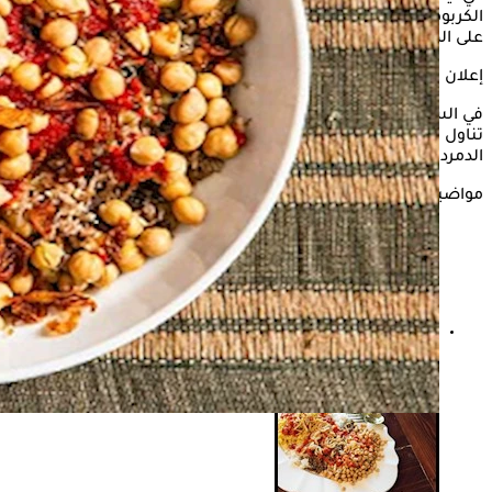
الكربوهيدرات، والألياف، إلا أن هناك عادات خاطئة عند تناوله قد تؤثر
على الصحة وتسبب مشاكل في الجهاز الهضمي.
إعلان
في السياق التالي، يوضح الكونسلتو"، أبرز العادات الخاطئة عند
تناول الكشري خلال أيام العيد، وذلك حسبما ذكرت الدكتورة جيهان
الدمرداش، أخصائية التغذية العلاجية.
مواضيع ذات صلة
ماذا يحدث لمريض السكري عند تناول الكشري؟