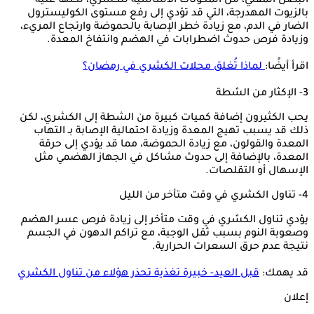
البصل المقلي، من المكونات الأساسية للكشري، لكنها غنية
بالزيوت المهدرجة، التي قد تؤدي إلى رفع مستوى الكوليسترول
الضار في الدم، مع زيادة خطر الإصابة بالحموضة وارتجاع المريء،
وزيادة فرص حدوث اضطرابات في الهضم وانتفاخ المعدة.
اقرأ أيضًا:
لماذا تُغلق محلات الكشري في رمضان؟
3- الإكثار من الشطة
يحب الكثيرون إضافة كميات كبيرة من الشطة إلى الكشري، لكن
ذلك قد يسبب تهيج المعدة وزيادة احتمالية الإصابة بـ التهاب
المعدة والقولون، مع زيادة الحموضة، مما قد يؤدي إلى حرقة
المعدة، بالإضافة إلى حدوث مشاكل في الجهاز الهضمي مثل
الإسهال أو التقلصات.
4- تناول الكشري في وقت متأخر من الليل
يؤدي تناول الكشري في وقت متأخر إلى زيادة فرص عسر الهضم
وصعوبة النوم بسبب ثقل الوجبة، مع تراكم الدهون في الجسم
نتيجة عدم حرق السعرات الحرارية.
قد يهمك:
قبل العيد- خبيرة تغذية تحذر هؤلاء من تناول الكشري
إعلان