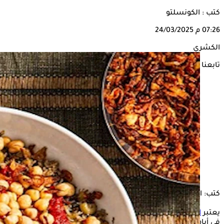
كتب : الكونسلتو
07:26 م
24/03/2025
الكشري
تابعنا على
كتب: الكونسلتو
يعتبر
الكشري
من الأكلات الشعبية المفضلة لدى الكثيرين، خاصة
في أيام العيد ورغم فوائده كوجبة متكاملة تحتوي على البروتينات،