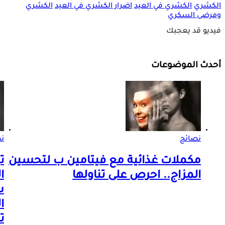
الكشري
الكشري في العيد
اضرار الكشري في العيد
الكشري
ومرضى السكري
فيديو قد يعجبك
أحدث الموضوعات
نصائح
ن
مكملات غذائية مع فيتامين ب لتحسين
ت
المزاج.. احرص على تناولها
س
ا
ت