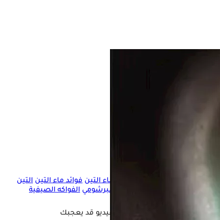
ماء التين
فوائد ماء التين
التين
يحدث عند تناول منقوعه كل صباح؟
البرشومي
الفواكه الصيفية
فيديو قد يعجبك