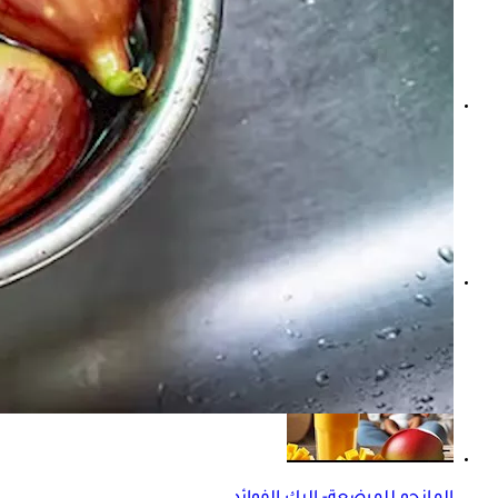
مصاب بالسكري؟- 6 فواكه مجففة خطر على صحتك
ماذا يحدث لرئتيك عند تناول المانجو؟