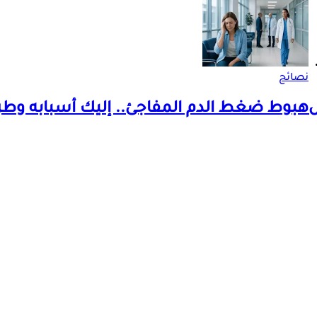
نصائح
ش
هبوط ضغط الدم المفاجئ.. إليك أسبابه وط