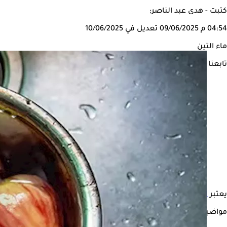
كتبت - هدى عبد الناصر:
04:54 م
09/06/2025
تعديل في 10/06/2025
ماء التين
تابعنا على
يعتبر
التين البرشومي
من
الفواكه الصيفية
المفيدة لصحة الإنسان، لاح
مواضيع ذات صلة