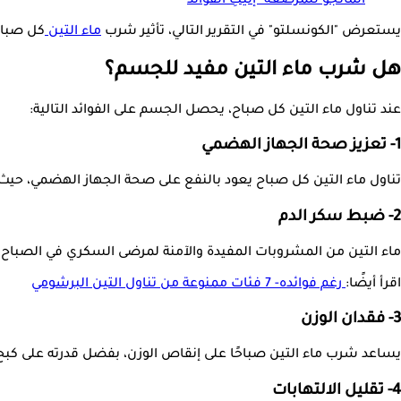
المانجو للمرضعة- إليكِ الفوائد
يستعرض "الكونسلتو" في التقرير التالي، تأثير شرب
ماء التين
كل صباح ع
هل شرب ماء التين مفيد للجسم؟
عند تناول ماء التين كل صباح، يحصل الجسم على الفوائد التالية:
1- تعزيز صحة الجهاز الهضمي
تناول ماء التين كل صباح يعود بالنفع على صحة الجهاز الهضمي، حي
2- ضبط سكر الدم
ماء التين من المشروبات المفيدة والآمنة لمرضى السكري في الصباح
اقرأ أيضًا:
رغم فوائده- 7 فئات ممنوعة من تناول التين البرشومي
3- فقدان الوزن
يساعد شرب ماء التين صباحًا على إنقاص الوزن، بفضل قدرته على كبح 
4- تقليل الالتهابات