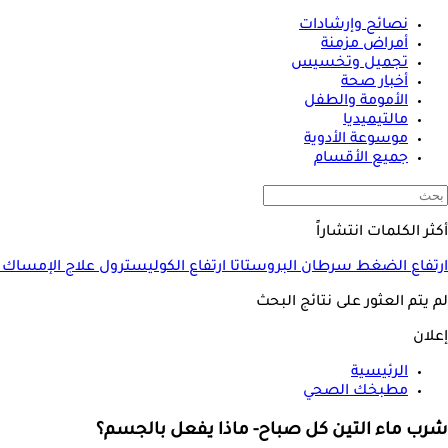
نصائح وإرشادات
أمراض مزمنة
تجميل وتخسيس
أخبار صحة
الأمومة والطفل
مالتيميديا
موسوعة الأدوية
جميع الأقسام
أكثر الكلمات انتشاراً
ارتفاع الضغط
سرطان البروستاتا
ارتفاع الكوليسترول
علاج الإمساك
لم يتم العثور على نتائج البحث
إعلان
الرئيسية
مطبخك الصحي
شرب ماء التين كل صباح- ماذا يفعل بالجسم؟