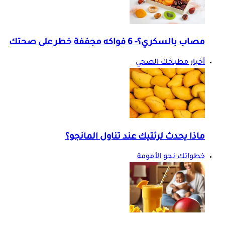
مصاب بالسكري؟- 6 فواكه مجففة خطر على صحتك
أخبار مطبخك الصحي
ماذا يحدث لرئتيك عند تناول المانجو؟
خطواتك نحو الأمومة