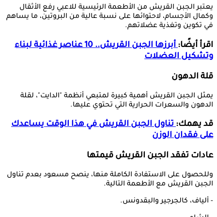
يعتبر الجبن القريش من الأطعمة الرئيسية للاعبي رفع الأثقال
وكمال الأجسام، لاحتوائها على نسبة عالية من البروتين، ما يساهم
في تكوين وتغذية عضلاتهم.
اقرأ أيضًا:
أبرزها الجبن القريش.. 10 عناصر غذائية لبناء
وتشكيل العضلات
قلة الدهون
يمثل الجبن القريش أهمية كبيرة لمتبعي أنظمة "الدايت"، لقلة
الدهون والسعرات الحرارية التي تحتوي عليها.
قد يهمك:
تناول الجبن القريش في هذا الوقت يساعدك
على فقدان الوزن
عادات تفقد
الجبن
القريش
قيمتها
وللحصول على الاستفادة الكاملة منها، ينصح مسعود بعدم تناول
الجبن القريش مع الأطعمة التالية.
- ألياف، كالجرجير والبقدونس.