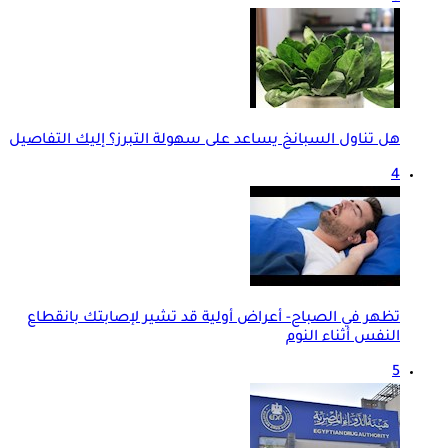
هل تناول السبانخ يساعد على سهولة التبرز؟ إليك التفاصيل
4
تظهر في الصباح- أعراض أولية قد تشير لإصابتك بانقطاع
النفس أثناء النوم
5