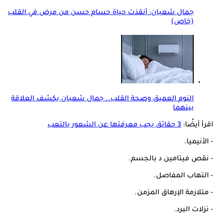
جمال شعبان: أنقذت حياة حسام حسن من مرض في القلب
(خاص)
النوم العميق وصحة القلب.. جمال شعبان يكشف العلاقة
بينهما
اقرأ أيضًا:
3 حقائق يجب معرفتها عن الشعور بالتعب
- الأنيميا.
- نقص فيتامين د بالجسم.
- التهاب المفاصل.
- متلازمة الإرهاق المزمن.
- نزلات البرد.