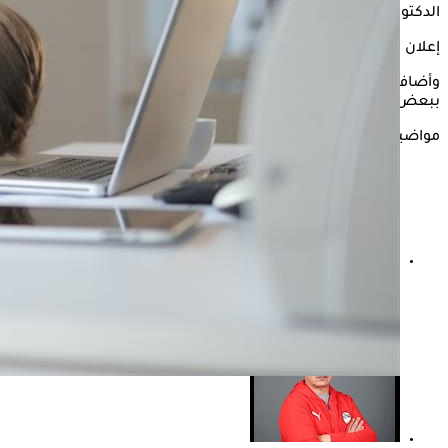
الدكتور جمال شعبان، العميد الأسبق للمعهد القومي للقلب.
إعلان
وأضاف شعبان أن
التعب
قد يكون علامة تحذيرية على الإصابة
ببعض الأمراض، أبرزها:
مواضيع ذات صلة
جلطات القلب في الصيف- جمال شعبان يقدم روشتة الوقاية
منها