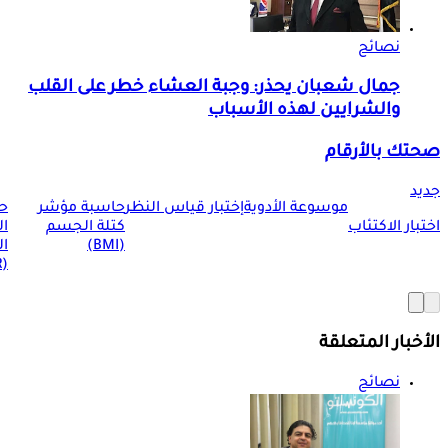
نصائح
جمال شعبان يحذر: وجبة العشاء خطر على القلب
والشرايين لهذه الأسباب
صحتك بالأرقام
جديد
موسوعة الأدوية
إختبار قياس النظر
حاسبة مؤشر
ح
اختبار الاكتئاب
كتلة الجسم
ا
(BMI)
ال
(BMR)
الأخبار المتعلقة
نصائح