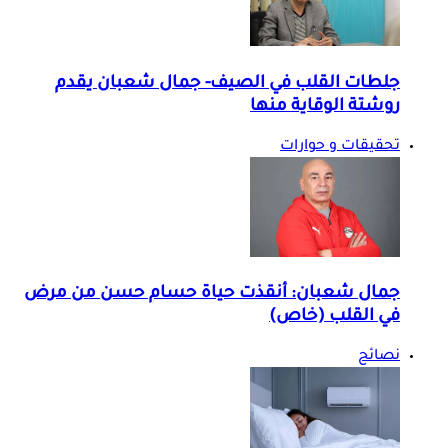
جلطات القلب في الصيف- جمال شعبان يقدم
روشتة الوقاية منها
تحقيقات و حوارات
جمال شعبان: أنقذت حياة حسام حسن من مرض
في القلب (خاص)
نصائح