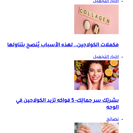
اخبار التجميل
مكملات الكولاجين.. لهذه الأسباب يُنصح بتناولها
اخبار التجميل
بشرتِك سر جمالِك- 5 فواكه تزيد الكولاجين في
الوجه
نصائح