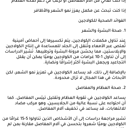
إذا كنت تعاني من آلام المفاصل أو ترغب في دعم صحة العظام
إذا كنت تبحث عن مكمل يعزز نمو الشعر والأظافر
الفوائد الصحية للكولاجين
1. صحة البشرة والشعر
عند تناول مكملات الكولاجين، يتم تكسيرها إلى أحماض أمينية
تُمتص عبر الأمعاء وتُنقل إلى الجلد للمساعدة في إنتاج الكولاجين
والإيلاستين، مما يحسّن مرونة البشرة وترطيبها. تشير الدراسات
إلى أن تناول 1-10 غرامات من الكولاجين يوميًا يمكن أن يقلل
التجاعيد ويجعل البشرة أكثر إشراقًا ونضارة.
بالإضافة إلى ذلك، قد يساعد الكولاجين في تعزيز نمو الشعر، لكن
الأبحاث في هذا المجال لا تزال محدودة.
2. صحة العظام والمفاصل
يساعد الكولاجين في تقوية العظام وتقليل تيبّس المفاصل. كما
أن احتواءه على نسبة عالية من الجلايسين، وهو مركب مضاد
للالتهابات، قد يساعد في تخفيف آلام المفاصل.
تشير مراجعة دراسات إلى أن الأشخاص الذين تناولوا 5-15 غرامًا من
الكولاجين يوميًا شعروا بتحسن في آلام المفاصل مقارنة بمن لم