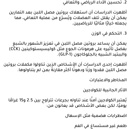
2. تحسين الأداء الرياضي والتعافي
أظهرت الدراسات أن استهلاك بروتين مصل اللبن بعد التمارين
يمكن أن يقلل تلف العضلات ويُسرّع من عملية التعافي، مما
يجعله خيارًا مثاليًا للرياضيين.
3. التحكم في الوزن
يمكن أن يساعد بروتين مصل اللبن في تعزيز الشعور بالشبع
بفضل تأثيره على هرمونات الجوع مثل كوليسيستوكينين (CCK)
والببتيد الشبيه بالجلوكاجون (GLP-1).
أظهرت إحدى الدراسات أن الأشخاص الذين تناولوا مكملات بروتين
مصل اللبن فقدوا وزنًا ودهونًا أكثر مقارنةً بمن لم يتناولوها.
المخاطر والاعتبارات
الآثار الجانبية للكولاجين
يُعتبر الكولاجين آمنًا عند تناوله بجرعات تتراوح بين 2.5 و15 غرامًا
يوميًا، لكن بعض الأشخاص قد يعانون من:
اضطرابات هضمية مثل الإسهال
طعم غير مستساغ في الفم