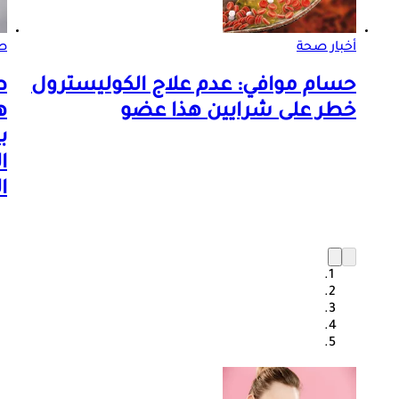
أخبار صحة
صو
حسام موافي: عدم علاج الكوليسترول
ط
خطر على شرايين هذا عضو
ه
ب
ا
ا