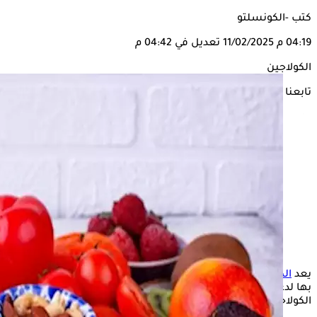
كتب -الكونسلتو
04:19 م
11/02/2025
تعديل في 04:42 م
الكولاجين
تابعنا على
يعد
الكولاجين
ومصل اللبن من أبرز العناصر التي يمكن الاستعانة
بها لدعم الخلايا وأنسجة البشرة فيما يلي أهم الفوارق بين
الكولاجين ومصل اللبن بحسب times of india