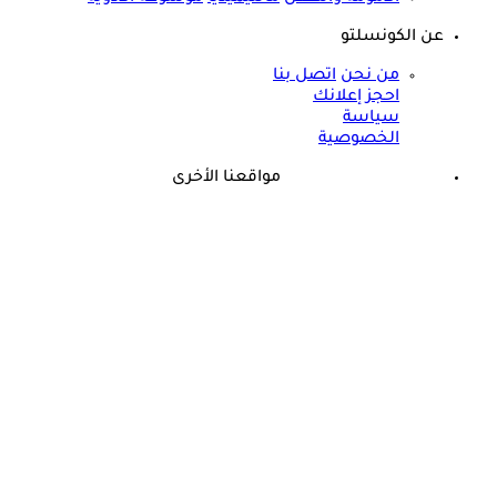
عن الكونسلتو
من نحن
اتصل بنا
احجز إعلانك
سياسة
الخصوصية
مواقعنا الأخرى
©
جميع الحقوق محفوظة لدى شركة جيميناي ميديا
حسام موافي: عدم علاج الكوليسترول خطر على شرايين هذا عضو