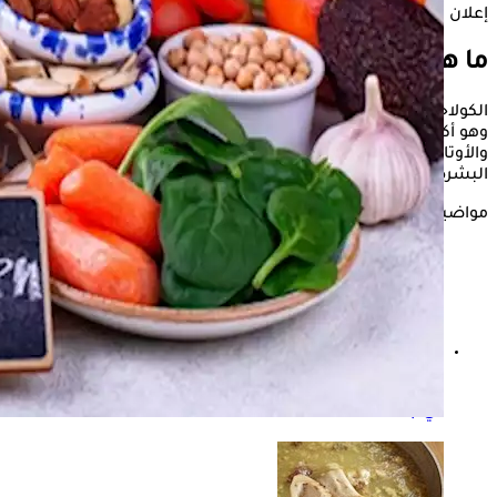
إعلان
ما هو الكولاجين؟
الكولاجين هو بروتين هيكلي يمنح الخلايا والأنسجة الدعم والشكل،
وهو أكثر البروتينات وفرة في الجسم. يوجد في العظام والجلد
والأوتار والأربطة والعضلات، ويُستخدم كمكمل غذائي لتعزيز صحة
البشرة والأظافر والشعر والمفاصل.
مواضيع ذات صلة
بديل شوربة العظام- 5 أطعمة تساعد على زيادة الكولاجين
في جسمك