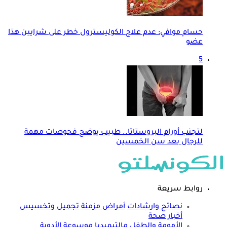
حسام موافي: عدم علاج الكوليسترول خطر على شرايين هذا
عضو
5
لتجنب أورام البروستاتا.. طبيب يوضح فحوصات مهمة
للرجال بعد سن الخمسين
روابط سريعة
نصائح وارشادات
أمراض مزمنة
تجميل وتخسيس
أخبار صحة
الأمومة والطفل
مالتيميديا
موسوعة الأدوية