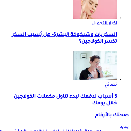
اخبار التجميل
السكريات وشيخوخة البشرة- هل يُسبب السكر
تكسر الكولاجين؟
نصائح
5 أسباب تدفعك لبدء تناول مكملات الكولاجين
خلال يومك
صحتك بالأرقام
جديد