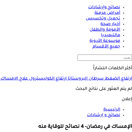
نصائح وإرشادات
أمراض مزمنة
تجميل وتخسيس
أخبار صحة
الأمومة والطفل
مالتيميديا
موسوعة الأدوية
جميع الأقسام
أكثر الكلمات انتشاراً
ارتفاع الضغط
سرطان البروستاتا
ارتفاع الكوليسترول
علاج الإمساك
لم يتم العثور على نتائج البحث
إعلان
الرئيسية
نصائح و إرشادات
الإمساك في رمضان- 4 نصائح للوقاية منه