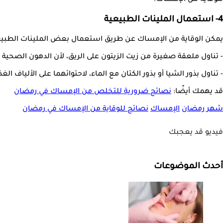
للوقاية من الإمساك.
4- استعمال الملينات الطبيعية
يمكن الوقاية من الإمساك عن طريق استعمال بعض الملينات الطبيعية
- تناول ملعقة صغيرة من زيت الزيتون على الريق، لأن الدهون الصحية ا
- تناول بذور الشيا أو بذور الكتان مع الماء، لاحتوائهما على الألياف ال
قد يهمك أيضًا:
نصائح ضرورية للتخلص من الإمساك في رمضان
شهر رمضان
الإمساك
نصائح للوقاية من الإمساك في رمضان
فيديو قد يعجبك
أحدث الموضوعات