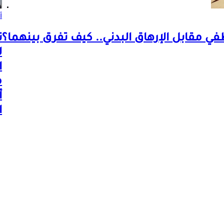
أ
في مقابل الإرهاق البدني.. كيف تفرق بينهما؟
ت
ل
ا
م
أ
ا