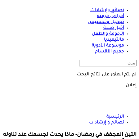
نصائح وإرشادات
أمراض مزمنة
تجميل وتخسيس
أخبار صحة
الأمومة والطفل
مالتيميديا
موسوعة الأدوية
جميع الأقسام
لم يتم العثور على نتائج البحث
إعلان
الرئيسية
نصائح و إرشادات
التين المجفف في رمضان- ماذا يحدث لجسمك عند تناوله