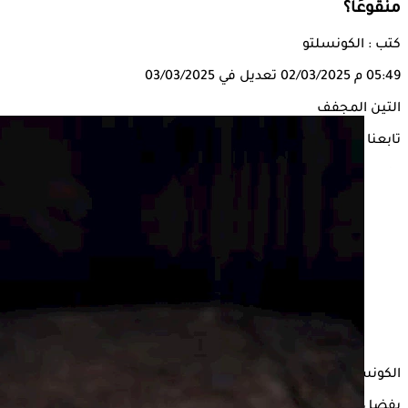
منقوعًا؟
كتب : الكونسلتو
05:49 م
02/03/2025
تعديل في 03/03/2025
التين المجفف
تابعنا على
الكونسلتو
يفضل بعض الأشخاص
التين المجفف
عن باقي أنواع
الفواكه