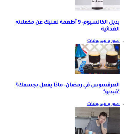
بديل الكالسيوم- 9 أطعمة تغنيك عن مكملاته
الغذائية
صور و فيديوهات
العرقسوس في رمضان- ماذا يفعل بجسمك؟
"فيديو"
صور و فيديوهات