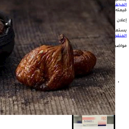
المجففة
في
شهر رمضان
المبارك، نظرًا لمذاقه اللذيذ وارتفاع
قيمته الغذائية، ولكن ماذا يحدث للجسم عند تناوله منقوعًا؟
إعلان
يستعرض "الكونسلتو" في التقرير التالي، تأثير
تناول التين المجفف
المنقوع
على الجسم، وفقًا لموقع "NDTV".
مواضيع ذات صلة
عدم السحور في رمضان- ماذا يحدث لجسمك أثناء الصيام؟
"فيديوجرافيك"