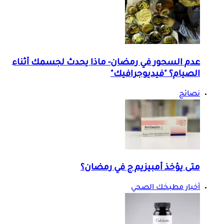
عدم السحور في رمضان- ماذا يحدث لجسمك أثناء
الصيام؟ "فيديوجرافيك"
نصائح
متى يؤخذ أمبيزيم ج في رمضان؟
أخبار مطبخك الصحي