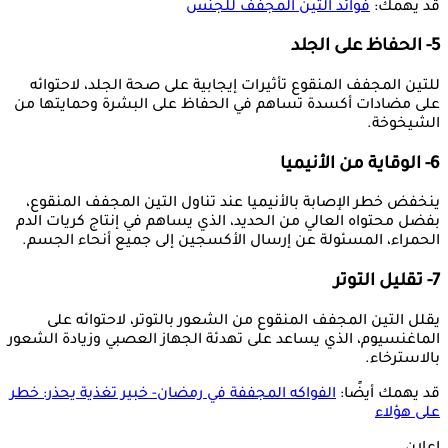
قد يهمك:
فوائد التين المجفف للجنس
5- الحفاظ على الجلد
للتين المجفف المنقوع تأثيرات إيجابية على صحة الجلد، لاحتوائه
على مضادات أكسدة تساهم في الحفاظ على البشرة وحمايتها من
الشيخوخة.
6- الوقاية من الأنيميا
ينخفض خطر الإصابة بالأنيميا عند تناول التين المجفف المنقوع،
بفضل محتواه العالي من الحديد، الذي يساهم في إنتاج كريات الدم
الحمراء، المسئولة عن إرسال الأكسجين إلى جميع أنحاء الجسم.
7- تقليل التوتر
يقلل التين المجفف المنقوع من الشعور بالتوتر، لاحتوائه على
الماغنسيوم، الذي يساعد على تهدئة الجهاز العصبي وزيادة الشعور
بالاسترخاء.
قد يهمك أيضًا:
الفواكه المجففة في رمضان- خبير تغذية يحذر: خطر
على هؤلاء