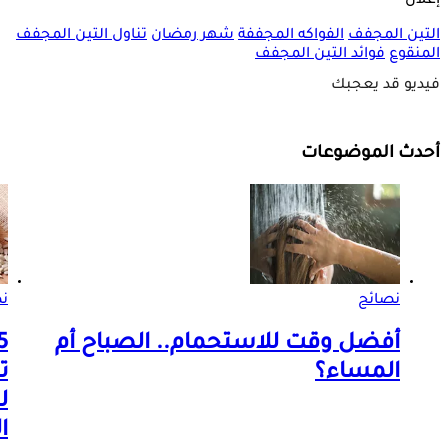
إعلان
التين المجفف
الفواكه المجففة
شهر رمضان
تناول التين المجفف
المنقوع
فوائد التين المجفف
فيديو قد يعجبك
أحدث الموضوعات
نصائح
ن
أفضل وقت للاستحمام.. الصباح أم
المساء؟
ت
ل
ا