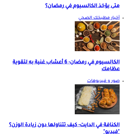
متى يؤخذ الكالسيوم في رمضان؟
أخبار مطبخك الصحي
الكالسيوم في رمضان- 6 أعشاب غنية به لتقوية
عظامك
صور و فيديوهات
الكنافة في الدايت- كيف تتناولها دون زيادة الوزن؟
"فيديو"