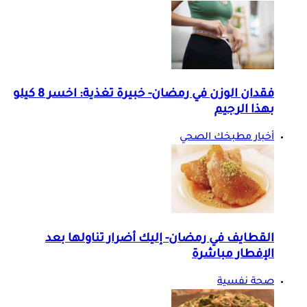
فقدان الوزن في رمضان- خبيرة تغذية: اخسر 8 كيلو
بهذا الرجيم
أخبار مطبخك الصحي
القطايف في رمضان- إليك أضرار تناولها بعد
الإفطار مباشرة
صحة نفسية