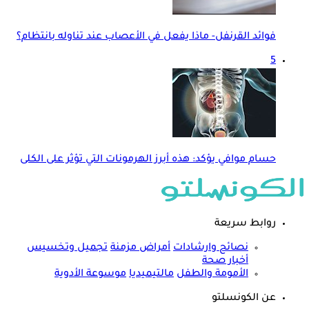
فوائد القرنفل- ماذا يفعل في الأعصاب عند تناوله بانتظام؟
5
حسام موافي يؤكد: هذه أبرز الهرمونات التي تؤثر على الكلى
روابط سريعة
نصائح وارشادات
أمراض مزمنة
تجميل وتخسيس
أخبار صحة
الأمومة والطفل
مالتيميديا
موسوعة الأدوية
عن الكونسلتو