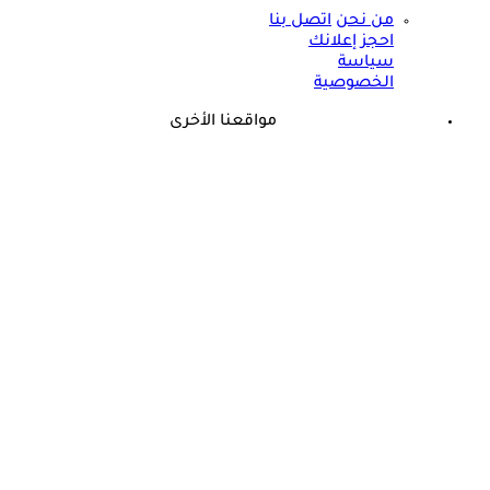
من نحن
اتصل بنا
احجز إعلانك
سياسة
الخصوصية
مواقعنا الأخرى
©
جميع الحقوق محفوظة لدى شركة جيميناي ميديا
حسام موافي يؤكد: هذه أبرز الهرمونات التي تؤثر على الكلى