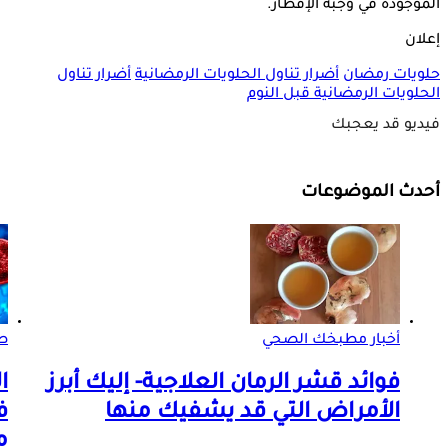
الموجودة في وجبة الإفطار.
إعلان
حلويات رمضان
أضرار تناول الحلويات الرمضانية
أضرار تناول
الحلويات الرمضانية قبل النوم
فيديو قد يعجبك
أحدث الموضوعات
أخبار مطبخك الصحي
صو
فوائد قشر الرمان العلاجية- إليك أبرز
ا
الأمراض التي قد يشفيك منها
ف
م