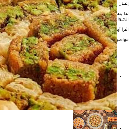
إعلان
لذا يستعرض "الكونسلتو" في السطور التالية، أضرار تناول
الحلوايت الرمضانية قبل الخلود إلى النوم.
اقرأ أيضًا:
فئات ممنوعة من تناول حلويات رمضان
مواضيع ذات صلة
خفقان القلب بعد تناول السكريات- لماذا يحدث ذلك مع
حلويات رمضان؟