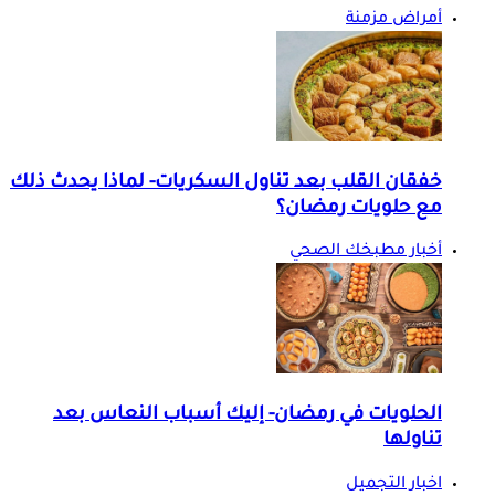
أمراض مزمنة
خفقان القلب بعد تناول السكريات- لماذا يحدث ذلك
مع حلويات رمضان؟
أخبار مطبخك الصحي
الحلويات في رمضان- إليك أسباب النعاس بعد
تناولها
اخبار التجميل