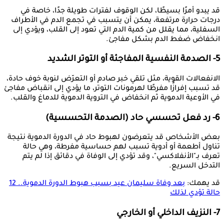
قد يبدو أمرًا بسيطًا، لكن الوقوف لفترات طويلة جدًا، خاصة في
درجات حرارة مرتفعة، يمكن أن يتسبب في تجمع الدم في الأطراف
السفلية، مما يقلل من كمية الدم التي تعود إلى القلب، ويؤدي إلى
انخفاض ضغط الدم بشكل مفاجئ.
5- الصدمة النفسية المفاجئة أو التوتر الشديد
الانفعالات القوية، مثل تلقي خبر صادم أو التعرّض لنوبة خوف حادة،
قد تسبب إفرازًا مفرطًا لهرمونات التوتر، ما يؤدي إلى انقباض مفاجئ
في الأوعية الدموية ثم انخفاض في التروية الدموية للدماغ والقلب.
6- رد فعل تحسسي حاد (الصدمة التحسسية)
بعض الأشخاص قد يتعرضون لهبوط حاد في الدورة الدموية نتيجة
تناول أطعمة أو أدوية تسبب لهم حساسية مفرطة، وهي حالة
تعرف بـ"الأنفلاكسي"، وقد تؤدي إلى الوفاة في دقائق إذا لم يتم
التدخل السريع.
قد يهمك:
بعد وفاة سليمان عيد بسبب هبوط الدورة الدموية.. 12
حالة تؤدي لذلك
7- النزيف الداخلي أو الخارجي