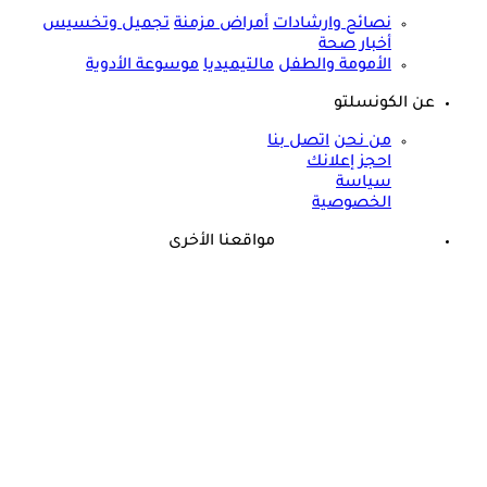
نصائح وارشادات
أمراض مزمنة
تجميل وتخسيس
أخبار صحة
الأمومة والطفل
مالتيميديا
موسوعة الأدوية
عن الكونسلتو
من نحن
اتصل بنا
احجز إعلانك
سياسة
الخصوصية
مواقعنا الأخرى
©
جميع الحقوق محفوظة لدى شركة جيميناي ميديا
حسام موافي يحذر من مرض في الدم: قد يسبب الوفاة