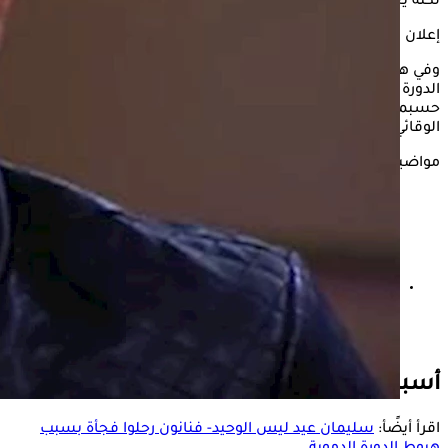
لكنه يخفي وراءه حالات طبية طارئة لا يتوقعها كثيرون.
إعلان
وفي هذا السياق، يوضح الكونسلتو، الأسباب غير المتوقعةلهبوط
الدورة الدموية ، والتي قد تودي بحياة الإنسان في لحظاتوذلك
حسبما ذكره الدكتور شريف حتة، استشاري الصحة العامة والطب
الوقائي.
مواضيع ذات صلة
سليمان عيد ليس الوحيد- فنانون رحلوا فجأة بسبب هبوط
الدورة الدموية
أسباب غير متوقعة لهبوط الدورة الدموية
اقرأ أيضًأ:
سليمان عيد ليس الوحيد- فنانون رحلوا فجأة بسبب