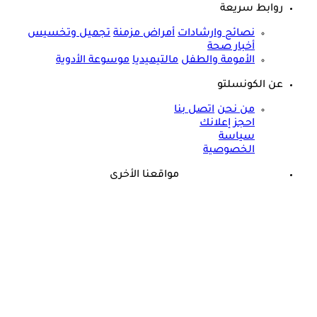
روابط سريعة
نصائح وارشادات
أمراض مزمنة
تجميل وتخسيس
أخبار صحة
الأمومة والطفل
مالتيميديا
موسوعة الأدوية
عن الكونسلتو
من نحن
اتصل بنا
احجز إعلانك
سياسة
الخصوصية
مواقعنا الأخرى
©
جميع الحقوق محفوظة لدى شركة جيميناي ميديا
حسام موافي يؤكد: هذه أبرز الهرمونات التي تؤثر على الكلى