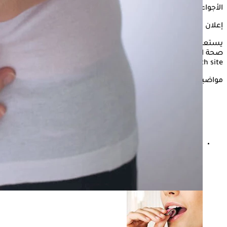
الأجواء الحارة.
إعلان
يستعرض "الكونسلتو" في هذه السطور الأطعمة التي تساهم على
صحة الجهاز الهضمي في فصل الصيف، وذلك وفقًا لما ذكره موقع
the health site
مواضيع ذات صلة
الأدوية التي تؤثر على الجهاز الهضمي- 4 أصناف مضرة
للأمعاء