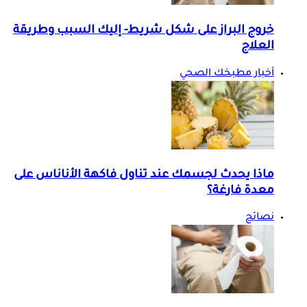
خروج البراز على شكل شريط- إليك السبب وطريقة
العلاج
أخبار مطبخك الصحي
ماذا يحدث لجسمك عند تناول فاكهة الأناناس على
معدة فارغة؟
نصائح