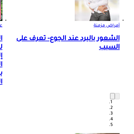
أمراض مزمنة
ع
الشعور بالبرد عند الجوع- تعرف على
ا
السبب
ل
إ
ا
ب
ا