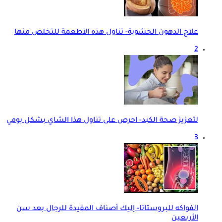
علاج الدهون الحشوية- تناول هذه الأطعمة للتخلص منها
2
لتعزيز صحة الكبد- احرص على تناول هذا الشاي بشكل يومي
3
الفواكه للبروستاتا- إليك أصناف المفيدة للرجال بعد سن
الأربعين