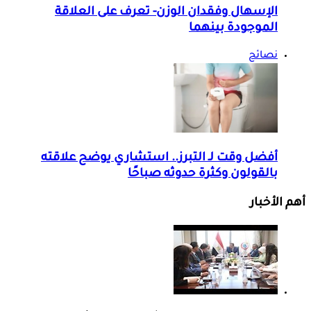
الإسهال وفقدان الوزن- تعرف على العلاقة
الموجودة بينهما
نصائح
أفضل وقت لـ التبرز.. استشاري يوضح علاقته
بالقولون وكثرة حدوثه صباحًا
أهم الأخبار