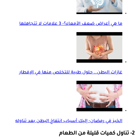
ما هي أعراض ضعف الأمعاء؟- 3 علامات لا تتجاهلها
غازات البطن.. حلول طبية للتخلص منها في الإفطار
الخبز في رمضان- إليك أسباب انتفاخ البطن بعد تناوله
2- تناول كميات قليلة من الطعام