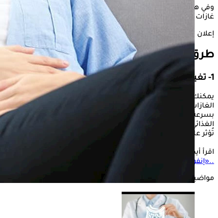
وفي هذا السياق، يوضح " الكونسلتو"، طرق طبيعية للتخلص من
غازات البطن، وذلك حسبما جاء في موقع، " webmd".
إعلان
طرق طبيعية للتخلص من غازات البطن
1- تغيير النظام الغذائي
يمكنك تغيير نظامك الغذائي وتناول أطعمة تُقلل من كمية
الغازات التي يُنتجها جسمك، هذا يُمكن أن يُخفف آلام الغازات
بسرعة، لذلك من المهم أن تُنتبه لما تأكله من خلال تدوين نظامك
الغذائي وأعراض الغازات، مما يساعدك على تحديد العوامل التي قد
تُؤثر على جهازك الهضمي.
اقرأ أيضًا:
نصائح للتخلص من الغازات وانتفاخات البطن
..«إنفوجراف»
مواضيع ذات صلة