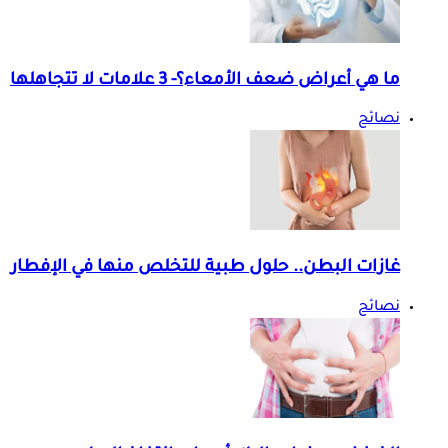
ما هي أعراض ضعف الأمعاء؟- 3 علامات لا تتجاهلها
نصائح
غازات البطن.. حلول طبية للتخلص منها في الإفطار
نصائح