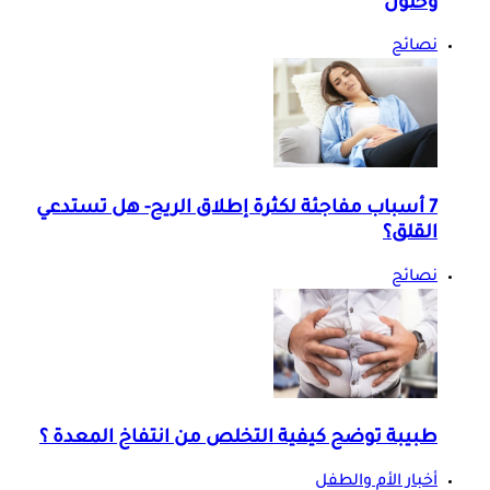
وحلول
نصائح
7 أسباب مفاجئة لكثرة إطلاق الريح- هل تستدعي
القلق؟
نصائح
طبيبة توضح كيفية التخلص من انتفاخ المعدة ؟
أخبار الأم والطفل