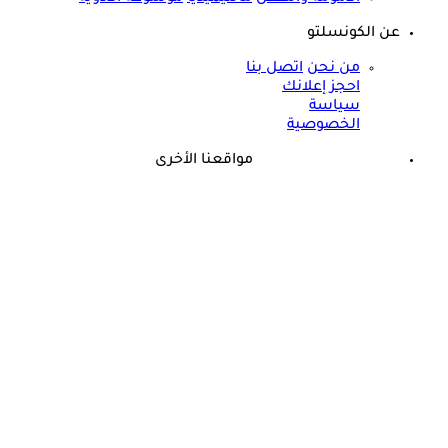
عن الكونسلتو
من نحن
اتصل بنا
احجز إعلانك
سياسة
الخصوصية
مواقعنا الأخرى
©
جميع الحقوق محفوظة لدى شركة جيميناي ميديا
حسام موافي: عدم علاج الكوليسترول خطر على شرايين هذا عضو