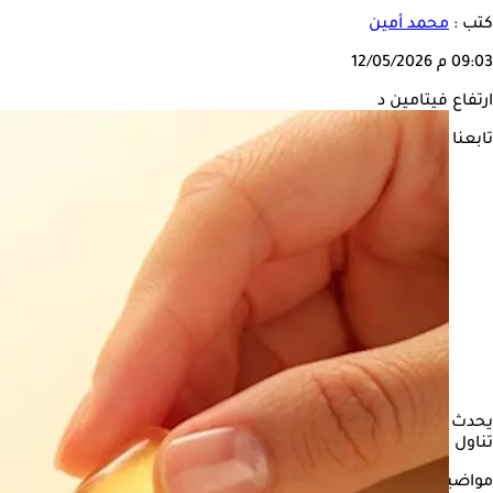
كتب :
محمد أمين
09:03 م
12/05/2026
ارتفاع فيتامين د
تابعنا على
يحدث فرط أو ارتفاع الفيتامين د بالجسم، عندنا يكون مستوى فيتامين د
تناول جرعات زائدة من مكملات فيتامين د التي تُصرف بدون وصفة طبي
مواضيع ذات صلة