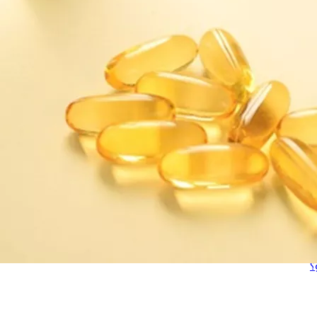
اج
لأعراض والعلاج؟ بحسب "clevelandclinic".
؟