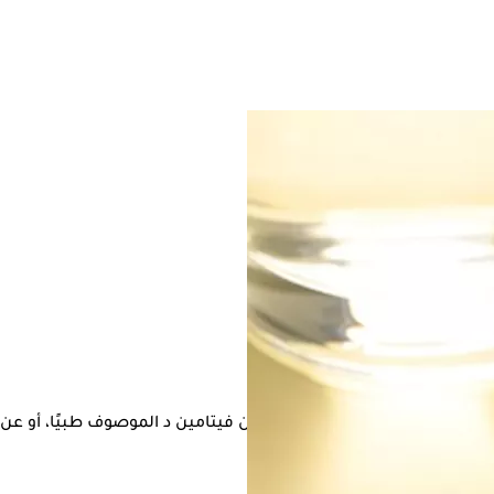
ن تناول جرعات أعلى من الموصوفة من فيتامين د الموصوف طبيًا، أو عن