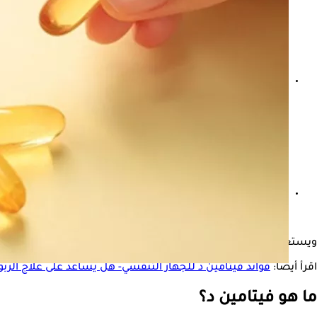
فرط فيتامين د يدمر الكلى- 6 أعراض تنذرك بتقليل جرعته
التسمم الدوائي عند الأطفال- إليك الأعراض والمضاعفات والعل
ويستعرض "الكونسلتو" في السطور التالية، ماذا يسبب ارتفاع الفيتامين د؟ وما ا
اقرأ أيضًا:
فوائد فيتامين د للجهاز التنفسي- هل يساعد على علاج الربو
ما هو فيتامين د؟