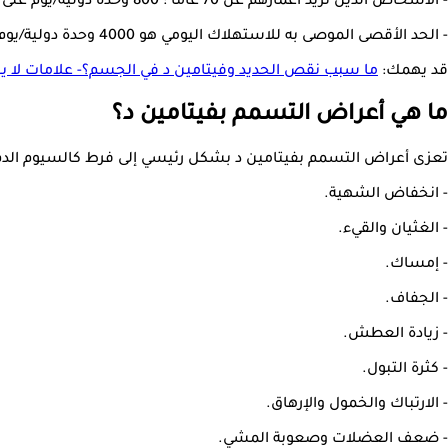
- الأشخاص الذين تزيد أعمارهم عن 70 عامًا : 800 وحدة دولية/يوم على الأقل.
- الحد الأقصى الموصى به للاستهلاك اليومي هو 4000 وحدة دولية/يوم للبالغين الأصحاء.
قد يهمك:
ما سبب نقص الحديد وفيتامين د في الجسم؟- علامات لا ي
ما هي أعراض التسمم بفيتامين د؟
تعزى أعراض التسمم بفيتامين د بشكل رئيسي إلى فرط كالسيوم الدم
- انخفاض الشهية.
- الغثيان والقيء.​
- إمساك.
- الجفاف.
- زيادة العطش.
- كثرة التبول.
- الارتباك والخمول والإرهاق.
- ضعف العضلات وصعوبة المشي.