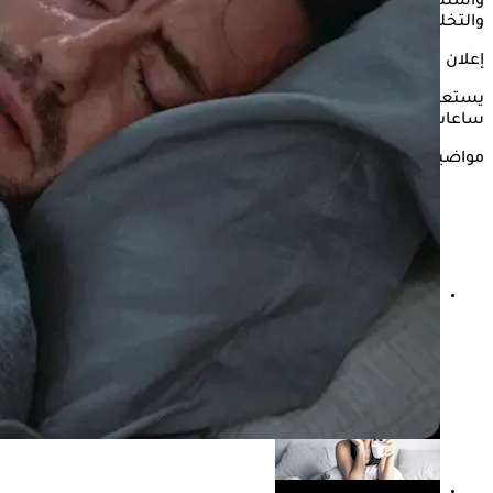
واستشارة الطبيب المختص للحصول على العلاج المناسب
والتخلص من المشكلة الرئيسية.
إعلان
يستعرض "الكونسلتو" في التقرير التالي كل ما يتعلق بالنوم عدد
ساعات طويلة وفقًا لما ذكره موقع "clevelandclinic".
مواضيع ذات صلة
ماذا يحدث لجسمك عند تناول ماء القرنفل قبل النوم؟
دراسة تجيب