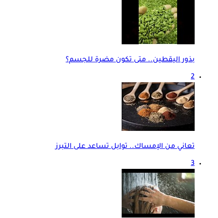
بذور اليقطين.. متى تكون مضرة للجسم؟
2
تعاني من الإمساك.. توابل تساعد على التبرز
3