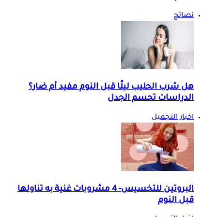
نصائح
هل شرب الحليب ليلًا قبل النوم مفيد أم ضار؟
الدراسات تحسم الجدل
اخبار التجميل
البروتين للتخسيس- 4 مشروبات غنية به تناولها
قبل النوم