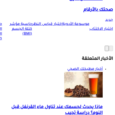
صحتك بالأرقام
جديد
موسوعة الأدوية
إختبار قياس النظر
حاسبة مؤشر
ح
اختبار الاكتئاب
كتلة الجسم
ا
(BMI)
ال
(BMR)
الأخبار المتعلقة
أخبار مطبخك الصحي
ماذا يحدث لجسمك عند تناول ماء القرنفل قبل
النوم؟ دراسة تجيب