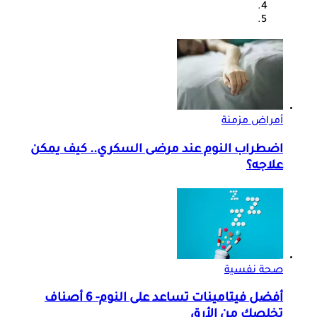
أمراض مزمنة
اضطراب النوم عند مرضى السكري.. كيف يمكن
علاجه؟
صحة نفسية
أفضل فيتامينات تساعد على النوم- 6 أصناف
تخلصك من الأرق