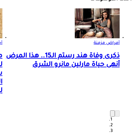
أمراض مزمنة
أ
ذكرى وفاة هند رستم الـ15.. هذا المرض
م
أنهى حياة مارلين مانرو الشرق
ل
ش
ا
ل