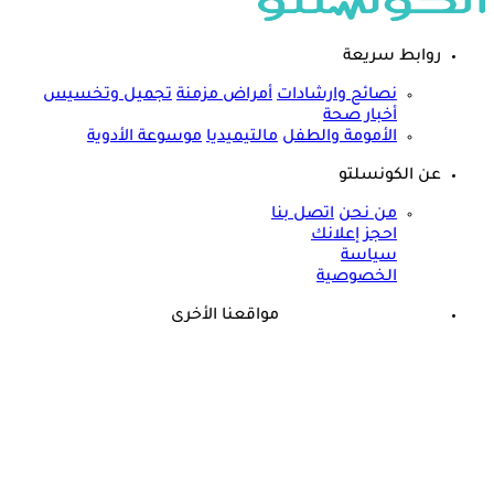
روابط سريعة
نصائح وارشادات
أمراض مزمنة
تجميل وتخسيس
أخبار صحة
الأمومة والطفل
مالتيميديا
موسوعة الأدوية
عن الكونسلتو
من نحن
اتصل بنا
احجز إعلانك
سياسة
الخصوصية
مواقعنا الأخرى
©
جميع الحقوق محفوظة لدى شركة جيميناي ميديا