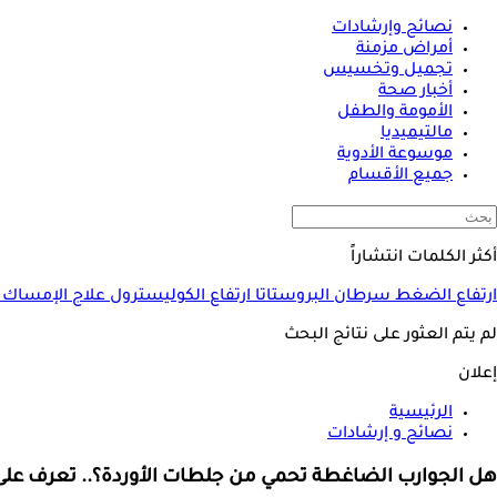
نصائح وإرشادات
أمراض مزمنة
تجميل وتخسيس
أخبار صحة
الأمومة والطفل
مالتيميديا
موسوعة الأدوية
جميع الأقسام
أكثر الكلمات انتشاراً
ارتفاع الضغط
سرطان البروستاتا
ارتفاع الكوليسترول
علاج الإمساك
لم يتم العثور على نتائج البحث
إعلان
الرئيسية
نصائح و إرشادات
هل الجوارب الضاغطة تحمي من جلطات الأوردة؟.. تعرف على