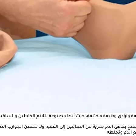
ردة وفقًا لما ذكره موقع "healthline".
ة وتؤدي وظيفة مختلفة، حيث أنها مصنوعة لتلائم الكاحلين والساقين
مح بتدفق الدم بحرية من الساقين إلى القلب، ولا تحسن الجوارب الض
 الدم وتجلطه.