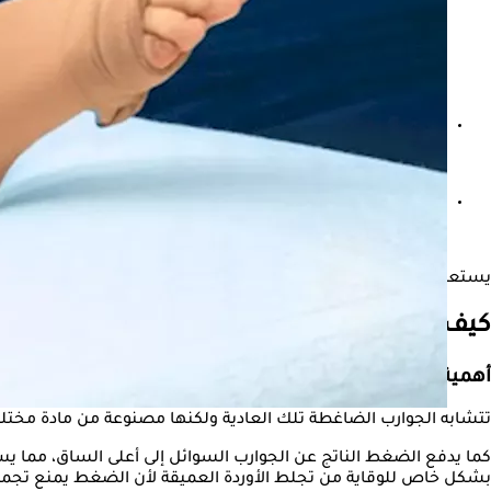
هل الزبادي يتسبب في الإصابة بالجلطات؟
السكتة الدماغية- الأسباب والأعراض والعلاج | دليل شامل
يستعرض "الكونسلتو" في التقرير التالي تأثير الجوارب الضاغطة على جلطات الأو
كيف تعمل الجوارب الضاغطة؟
أهمية الجوارب الضاغطة
تتشابه الجوارب الضاغطة تلك العادية ولكنها مصنوعة من مادة مختلف
كما يدفع الضغط الناتج عن الجوارب السوائل إلى أعلى الساق، مما يس
بشكل خاص للوقاية من تجلط الأوردة العميقة لأن الضغط يمنع تجمع