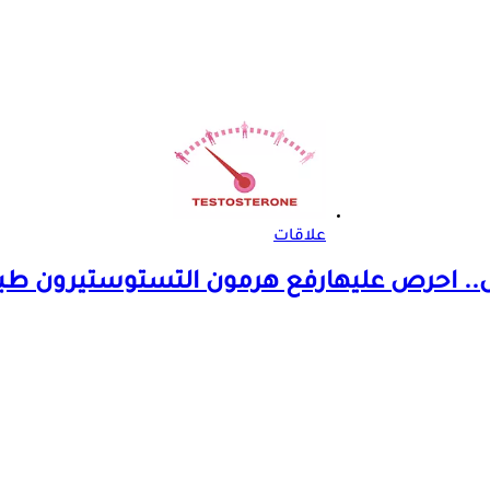
علاقات
. احرص عليها
رفع هرمون التستوستيرون طبيعيًا- 5 عادات تزيد ذك