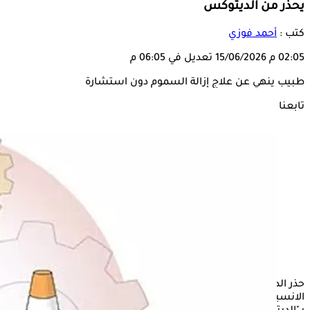
يحذر من الديتوكس
كتب :
أحمد فوزي
02:05 م
15/06/2026
تعديل في 06:05 م
طبيب ينهي عن علاج إزالة السموم دون استشارة
تابعنا على
حذر الدكتور نبيل عبد المقصود، أستاذ السموم بجامعة القاهرة، من
الانسياق وراء برامج وعلاجات "إزالة السموم" أو ما يُعرف