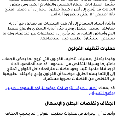
تشمل اضطرابات الجهاز الهضمي والتهابات الكبد، وفي بعض
الحالات قد تؤدي إلى أضرار كبدية خطيرة، لافتًا إلى أن وصف المنتج
بأنه "طبيعي" لا يعني بالضرورة أنه آمن.
وأشار أستاذ السموم إلى أن هذه المنتجات قد تتفاعل مع أدوية
يتناولها المرضى بشكل يومي، مثل أدوية السكري وارتفاع ضغط
الدم وأمراض القلب، ما قد يؤدي إلى مضاعفات غير متوقعة، وهو ما
يستدعي استشارة الطبيب قبل استخدامها.
عمليات تنظيف القولون
وفيما يتعلق بعمليات تنظيف القولون التي تروج لها بعض الجهات
باعتبارها وسيلة للتخلص من السموم، أكد عبد المقصود أنه لا
توجد أدلة علمية تثبت وجود فضلات متراكمة داخل القولون تحتاج
إلى إزالتها بهذه الطرق، موضحا أن القولون يؤدي وظيفته الطبيعية
في التخلص من الفضلات بصورة مستمرة.
قد يهمك:
أطفال طيف التوحد أكثر عرضه لتراكم السموم.. طبيب
يوضح الأسباب
الجفاف وتقلصات البطن والإسهال
وأضاف أن الإفراط في عمليات تنظيف القولون قد يسبب الجفاف