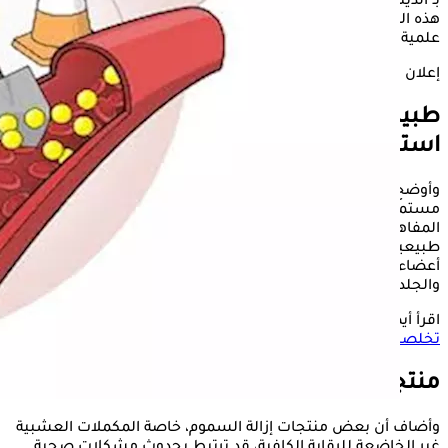
بـ"الديتوكس" دون
استشارة
طبية متخصصة، مؤكدا أن كثيرا من
هذه المنتجات والبرامج تُسوَّق بادعاءات صحية لا تستند إلى أدلة
علمية قوية، وقد تُسبب مضاعفات صحية لبعض الفئات.
إعلان
طبيب ينهي عن علاج
إزالة السموم
دون
استشارة
وأوضح عبد المقصود أن فكرة تراكم السموم داخل الجسم بشكل
مستمر والحاجة إلى منتجات خاصة للتخلص منها تُعد من أكثر
المفاهيم الخاطئة انتشارا، مشيرا إلى أن الجسم يمتلك منظومة
طبيعية فعالة للتخلص من الفضلات والمواد الضارة، تقوم بها
أعضاء رئيسية مثل الكبد والكليتين والجهاز الهضمي والرئتين
والجلد.
اقرأ أيضا:
حضرها في المنزل.. طبيبة تحدد 5 مشروبات صيفية
تخلصك من السموم
منتجات إزالة السموم
وأضاف أن بعض منتجات إزالة السموم، خاصة المكملات العشبية
غير الخاضعة للرقابة الكافية، قد ترتبط بحدوث مشكلات صحية