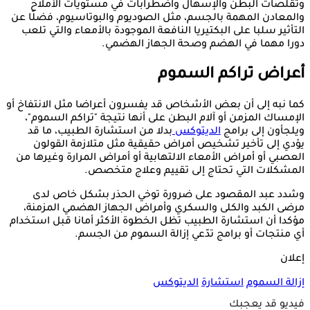
وتقلصات البطن والإسهال واضطرابات في مستويات الأملاح
والمعادن المهمة بالجسم، مثل الصوديوم والبوتاسيوم، فضلًا عن
التأثير سلبا على البكتيريا النافعة الموجودة بالأمعاء والتي تلعب
دورا مهما في الهضم وصحة الجهاز الهضمي.
أعراض تراكم السموم
كما نبه إلى أن بعض الأشخاص قد يفسرون أعراضا مثل الانتفاخ أو
الإمساك المزمن أو آلام البطن على أنها نتيجة "تراكم السموم"،
ويلجأون إلى برامج
الديتوكس
بدلا من استشارة الطبيب، ما قد
يؤدي إلى تأخير تشخيص أمراض حقيقية مثل متلازمة القولون
العصبي أو أمراض الأمعاء الالتهابية أو أمراض المرارة وغيرها من
المشكلات التي تحتاج إلى تقييم وعلاج متخصص.
وشدد عبد المقصود على ضرورة توخي الحذر بشكل خاص لدى
مرضى الكبد والكلى والسكري وأمراض الجهاز الهضمي المزمنة،
مؤكدا أن استشارة الطبيب تظل الخطوة الأكثر أمانا قبل استخدام
أي منتجات أو برامج تدّعي إزالة السموم من الجسم.
إعلان
إزالة السموم
استشارة
الديتوكس
فيديو قد يعجبك