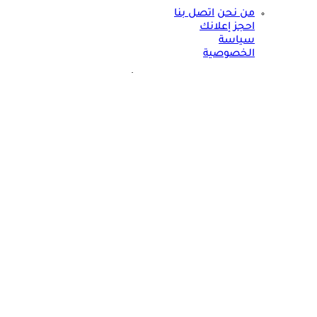
من نحن
اتصل بنا
احجز إعلانك
سياسة
الخصوصية
مواقعنا الأخرى
©
جميع الحقوق محفوظة لدى شركة جيميناي ميديا
حسام موافي: عدم علاج الكوليسترول خطر على شرايين هذا عضو