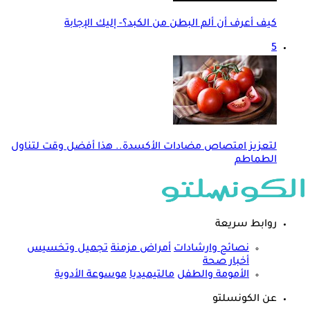
كيف أعرف أن ألم البطن من الكبد؟- إليك الإجابة
5
لتعزيز امتصاص مضادات الأكسدة.. هذا أفضل وقت لتناول
الطماطم
روابط سريعة
نصائح وارشادات
أمراض مزمنة
تجميل وتخسيس
أخبار صحة
الأمومة والطفل
مالتيميديا
موسوعة الأدوية
عن الكونسلتو