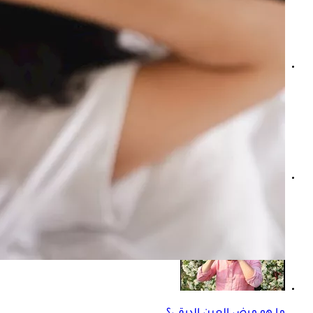
هل تؤثر الغدة الدرقية على القلب؟ العلاقة التي يغفلها كثيرون
الغدة الدرقية والدورة الشهرية عند النساء.. ما العلاقة بينهما؟