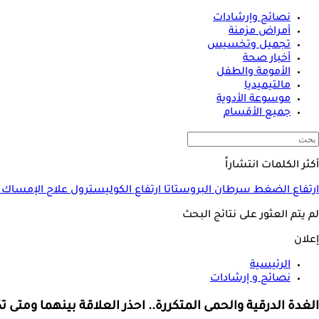
نصائح وإرشادات
أمراض مزمنة
تجميل وتخسيس
أخبار صحة
الأمومة والطفل
مالتيميديا
موسوعة الأدوية
جميع الأقسام
أكثر الكلمات انتشاراً
ارتفاع الضغط
سرطان البروستاتا
ارتفاع الكوليسترول
علاج الإمساك
لم يتم العثور على نتائج البحث
إعلان
الرئيسية
نصائح و إرشادات
الغدة الدرقية والحمى المتكررة.. احذر العلاقة بينهما ومتى 