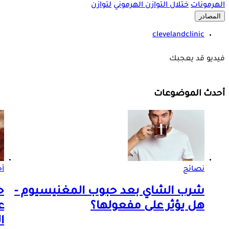
الهرمونات
ختلال التوازن الهرموني
لتوازن
المصادر
clevelandclinic
فيديو قد يعجبك
أحدث الموضوعات
نصائح
أخ
شرب الشاي بعد حبوب المغنيسيوم -
ح
هل يؤثر على مفعولها؟
ع
ا