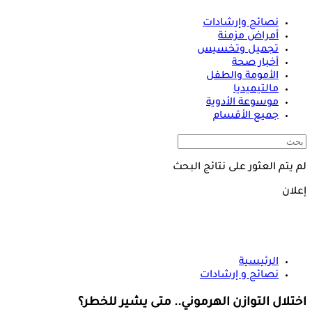
نصائح وإرشادات
أمراض مزمنة
تجميل وتخسيس
أخبار صحة
الأمومة والطفل
مالتيميديا
موسوعة الأدوية
جميع الأقسام
لم يتم العثور على نتائج البحث
إعلان
الرئيسية
نصائح و إرشادات
اختلال التوازن الهرموني.. متى يشير للخطر؟