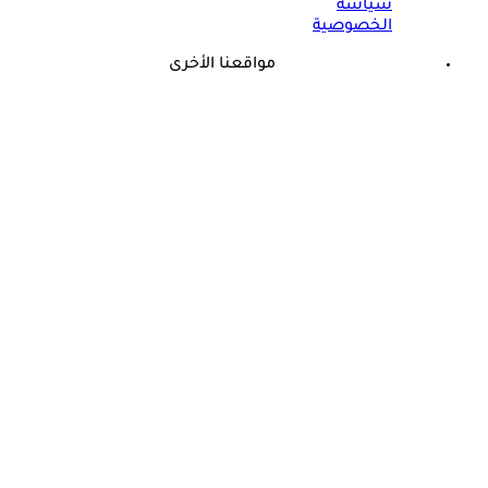
سياسة
الخصوصية
مواقعنا الأخرى
©
جميع الحقوق محفوظة لدى شركة جيميناي ميديا
حسام موافي: عدم علاج الكوليسترول خطر على شرايين هذا عضو