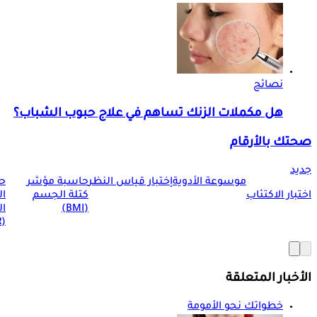
نصائح
هل مكملات الزنك تساهم في علاج حبوب الشباب؟
صحتك بالأرقام
جديد
موسوعة الأدوية
إختبار قياس النظر
حاسبة مؤشر
ح
اختبار الاكتئاب
كتلة الجسم
ا
(BMI)
ال
(BMR)
الأخبار المتعلقة
خطواتك نحو الأمومة