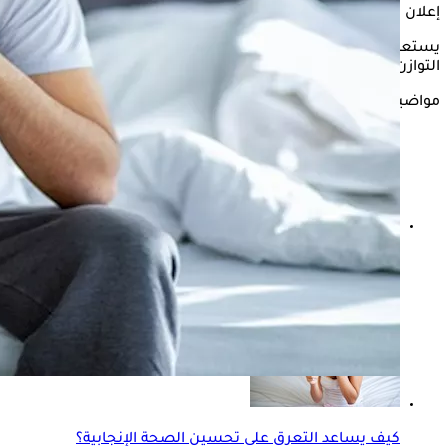
إعلان
يستعرض "الكونسلتو" في التقرير التالي كل ما يتعلق باختلال
التوازن الهرموني بالجسم وفقًا لما ذكره موقع "clevelandclinic".
مواضيع ذات صلة
تأثير الحمل على الغدة الدرقية- تعرفي على أسباب أمراضها
وأعراضها وعلاجها
كيف يساعد التعرق على تحسين الصحة الإنجابية؟