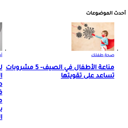
أحدث الموضوعات
صحة طفلك
أم
مناعة الأطفال في الصيف- 5 مشروبات
ل
تساعد على تقويتها
ا
ط
ف
م
ب
ا