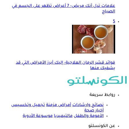
علامات تدل أنك مريض- 7 أعراض تظهر على الجسم في
الصباح
5
فوائد قشر الرمان العلاجية- إليك أبرز الأمراض التي قد
يشفيك منها
روابط سريعة
نصائح وارشادات
أمراض مزمنة
تجميل وتخسيس
أخبار صحة
الأمومة والطفل
مالتيميديا
موسوعة الأدوية
عن الكونسلتو