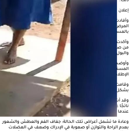
ذلك.
إعلان
وأفادت تقارير الأخبار، أن هيئات الصحة الكينية مازالت تحقق في
المرض الغريب الذي أصاب 90 طالبة بالمدرسة وتم احتجازهن
بالمستشفى، حسبما نشر موقع "Times of India”
وأكدت التقارير الإعلامية، أن الفتيات المصابات بهذا المرض يعانين
من صعوبة في المشي وألم في الركبة، وتم إرسال عينات من الدم
والبول والبراز الخاصة بهن لتحليلها في معامل كيزيمو ونيروبي.
وأوضحت التقارير الحالية، أن الطالبات يرتجفن على السرير في
المستشفى، في حين تسير بعض الطالبات بشكل غير متزن على
الإطلاق.
وقامت السلطات بغلق مدرسة سانت تريزا ايريجي الثانوية للبنات
بشكل مؤقت، حتى يتم حسم الموقف ومعرفة طبيعة المرض.
وقد أشارت بعض التقارير المعملية، إلى أن هذا المرض ربما يكون
ناتجًا عن فقدان السوائل والتوازن الكهرلي في الجسم، والذي يحدث
عندما ينخفض أو يرتفع معدل المعادن بالجسم بقوة.
وعادة ما تشمل أعراض تلك الحالة: جفاف الفم والعطش والشعور
بعدم الراحة والتوازن أو صعوبة في الإدراك وضعف في العضلات