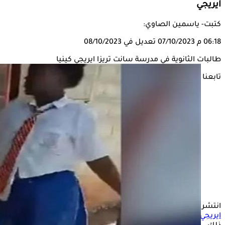
ايريجي
كتبت- ياسمين الصاوي:
06:18 م
07/10/2023
تعديل في 08/10/2023
طالبات الثانوية في مدرسة سانت تريزا ايريجي كينيا
تابعنا على
انتشر
مرض غريب
بين طالبات الثانوية في
مدرسة سانت تريزا
ايريجي
في كينيا، لدرجة أن أكثر من 90 فتاة أصيبوا بالشلل جراء