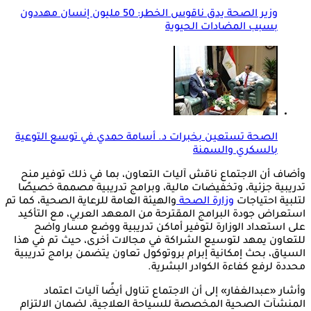
وزير الصحة يدق ناقوس الخطر: 50 مليون إنسان مهددون
بسبب المضادات الحيوية
الصحة تستعين بخبرات د. أسامة حمدي في توسع التوعية
بالسكري والسمنة
‎وأضاف أن الاجتماع ناقش آليات التعاون، بما في ذلك توفير منح
تدريبية جزئية، وتخفيضات مالية، وبرامج تدريبية مصممة خصيصًا
لتلبية احتياجات
وزارة الصحة
والهيئة العامة للرعاية الصحية، كما تم
استعراض جودة البرامج المقترحة من المعهد العربي، مع التأكيد
على استعداد الوزارة لتوفير أماكن تدريبية ووضع مسار واضح
للتعاون يمهد لتوسيع الشراكة في مجالات أخرى، حيث تم في هذا
السياق، بحث إمكانية إبرام بروتوكول تعاون يتضمن برامج تدريبية
محددة لرفع كفاءة الكوادر البشرية.
‎وأشار «عبدالغفار» إلى أن الاجتماع تناول أيضًا آليات اعتماد
المنشآت الصحية المخصصة للسياحة العلاجية، لضمان الالتزام