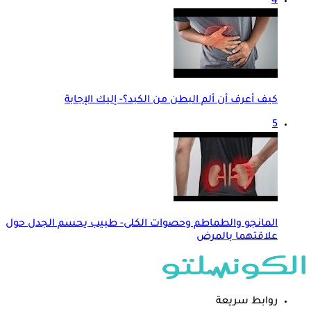
4
كيف أعرف أن ألم البطن من الكبد؟- إليك الإجابة
5
المانجو والطماطم وحصوات الكلى- طبيب يحسم الجدل حول
علاقتهما بالمرض
روابط سريعة