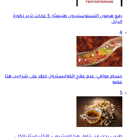
رفع هرمون التستوستيرون طبيعيًا- 5 عادات تزيد ذكورة
الرجل
4
حسام موافي: عدم علاج الكوليسترول خطر على شرايين هذا
عضو
5
طبيب يحذر من تناول هذا المشروب: الأكثر ضررًا بالكلى