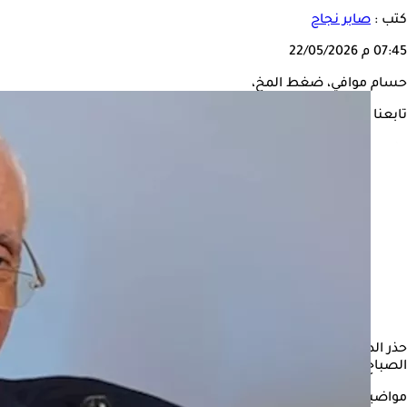
كتب :
صابر نجاح
07:45 م
22/05/2026
حسام موافي، ضغط المخ،
تابعنا على
حذر الدكتور حسام موافي، أستاذ طب الحالات الحرجة في طب قصر العين
الصباح الباكر بعد الاستيقاظ من النوم.
مواضيع ذات صلة