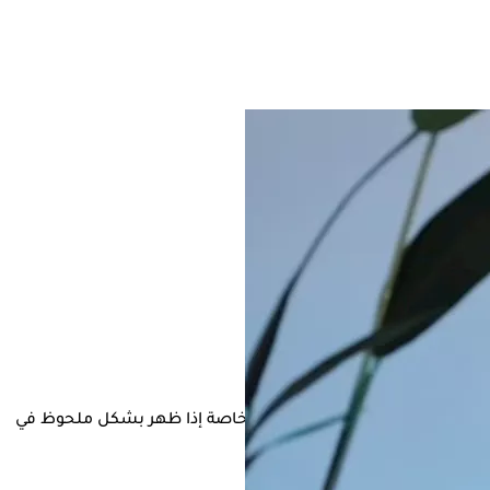
رز العلامات المرتبطة بهذه الحالة، خاصة إذا ظهر بشكل ملحوظ في