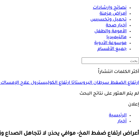
نصائح وإرشادات
أمراض مزمنة
تجميل وتخسيس
أخبار صحة
الأمومة والطفل
مالتيميديا
موسوعة الأدوية
جميع الأقسام
أكثر الكلمات انتشاراً
ارتفاع الضغط
سرطان البروستاتا
ارتفاع الكوليسترول
علاج الإمساك
لم يتم العثور على نتائج البحث
إعلان
الرئيسية
أخبار
أعراض ارتفاع ضغط المخ- موافي يحذر: لا تتجاهل الصداع وز