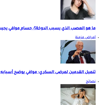
ما هو العصب الذي يسبب الدوخة؟- حسام موافي يجي
أمراض مزمنة
تنميل القدمين لمرضى السكري- موافي يوضح أسبابه 
نصائح