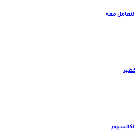
لتعامل معه
خطير
لكالسيوم