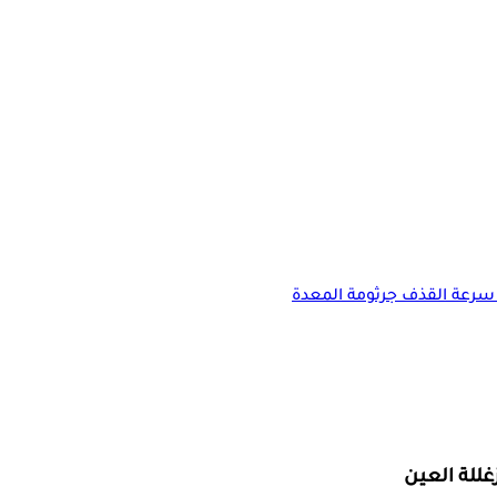
سرعة القذف
جرثومة المعدة
غللة العين