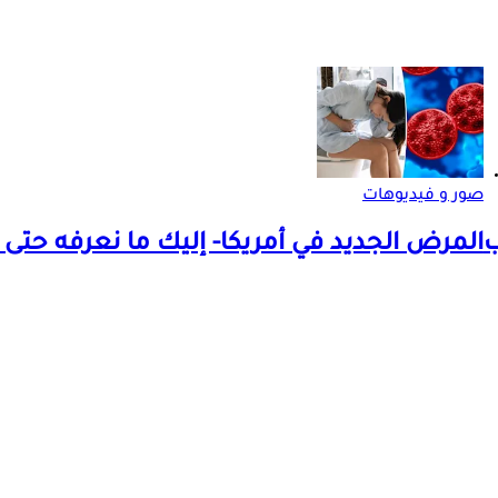
صور و فيديوهات
ب
المرض الجديد في أمريكا- إليك ما نعرفه حتى 