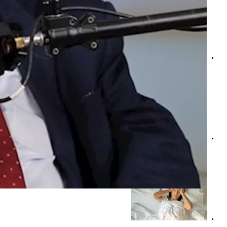
ما هو العصب الذي يسبب الدوخة؟- حسام موافي يجيب
تنميل القدمين لمرضى السكري- موافي يوضح أسبابه وطرق الت