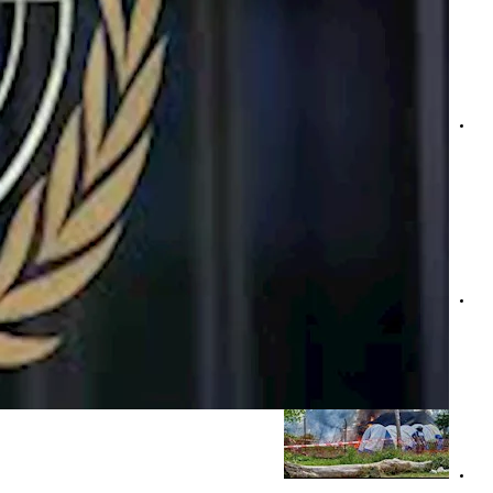
فيروس إيبولا يرفع حصيلة الوفيات في الكونغو إلى 267 حالة
بعد انتشار "بونديبوجيو".. الصحة العالمية وإفريقيا تطلقان خطة ل