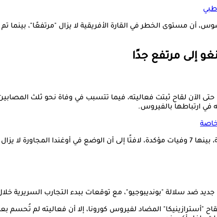
طبي
س، أن مستوى الخطر في القارة الأفريقية لا يزال "مرتفعًا"، بينما 
و إلى مرتفع جدًا
 لها حتى الآن لقاح ثبتت فعاليته، فيما تتسبب في وفاة نحو ثلث المصابي
 خاصة
وأشار تيدروس إلى تسجيل 82 إصابة مؤكدة داخل الكونغو الديمقراطية، بينها 7 وفيات مؤكدة، لافتًا 
جديد ضد سلالة "بونديبوجيو"، مع توقعات ببدء التجارب السريرية خلال
"أسترازينيكا" المضاد لفيروس كورونا، إلا أن فعاليته لم تُحسم بعد، إ