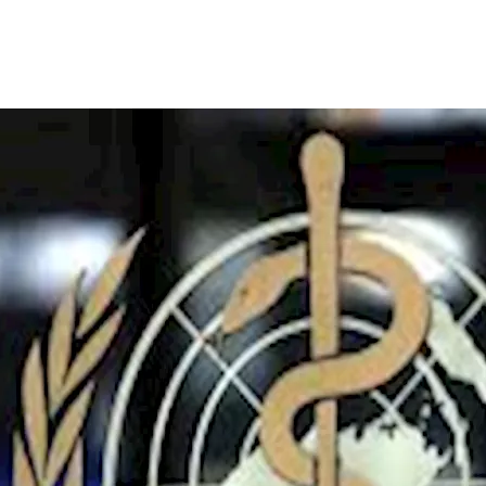
وس
إيبولا
الحالي في جمهورية
الكونغو
الديمقراطية من "مرتفع" إلى "مرتف