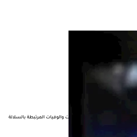
ع جدًا"، في ظل تزايد أعداد الإصابات والوفيات المرتبطة بالسلالة