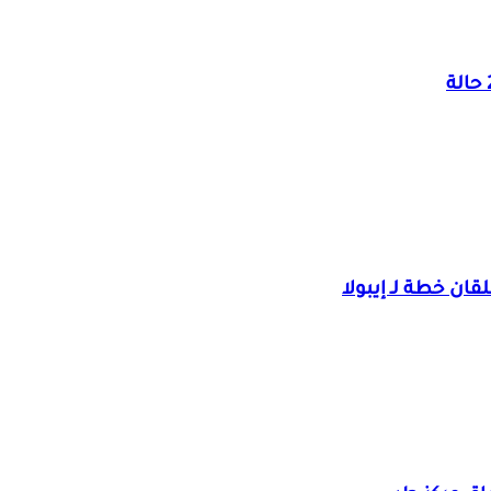
قان خطة لـ إيبولا