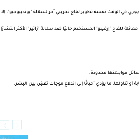
جري في الوقت نفسه تطوير لقاح تجريبي آخر لسلالة "بونديبوجيو"، إلا
، هذا اللقاح بأنه "الأكثر promising"، مشيرًا إلى أنه قد يمثل نسخة مماثلة للقاح "إرفيبو" المستخدم حاليًا ضد سلالة "زائير" الأكثر انتشارًا
 وسائل مواجهتها محدودة.
 تناولها، ما يؤدي أحيانًا إلى اندلاع موجات تفشٍ بين البشر.