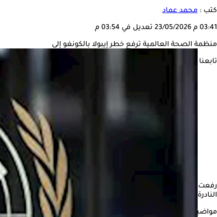
كتب :
محمد عماد
03:41 م
23/05/2026
تعديل في 03:54 م
منظمة الصحة العالمية ترفع خطر إيبولا بالكونغو إلى
تابعنا على
رفعت
منظمة الصحة العالمية
مستوى الخطر الناتج عن تفشي فير
النادرة المعروفة باسم "بونديبوجيو".
مواضيع ذات صلة