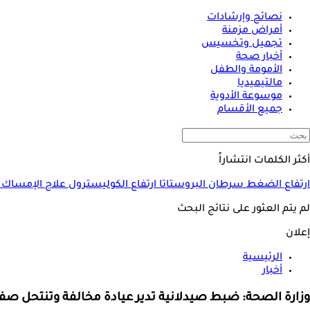
نصائح وإرشادات
أمراض مزمنة
تجميل وتخسيس
أخبار صحة
الأمومة والطفل
مالتيميديا
موسوعة الأدوية
جميع الأقسام
أكثر الكلمات انتشاراً
ارتفاع الضغط
سرطان البروستاتا
ارتفاع الكوليسترول
علاج الإمساك
لم يتم العثور على نتائج البحث
إعلان
الرئيسية
أخبار
وزارة الصحة: ضبط صيدلانية تدير عيادة مخالفة وتنتحل ص