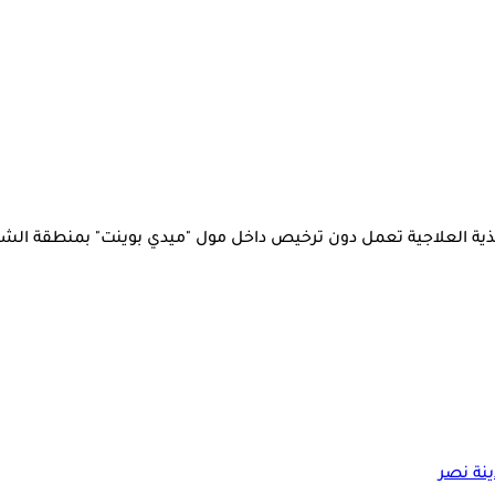
ة العلاجية تعمل دون ترخيص داخل مول "ميدي بوينت" بمنطقة الشي
ينة نصر