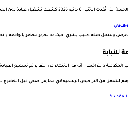
أوضح حسام عبدالغفار، المتحدث الرسمي لوزارة الصحة والسكان، أن
ى وتنتحل صفة طبيب بشري، حيث تم تحرير محضر بالواقعة واتخاذ الإج
 للنيابة
الحكومية والتراخيص، أنه فور الانتهاء من التقرير تم تشميع العيادة بال
تدعوهم للتحقق من التراخيص الرسمية لأي ممارس صحي قبل الخضوع لأي