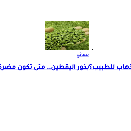
نصائح
لذهاب للطبيب؟
بذور اليقطين.. متى تكون مضر