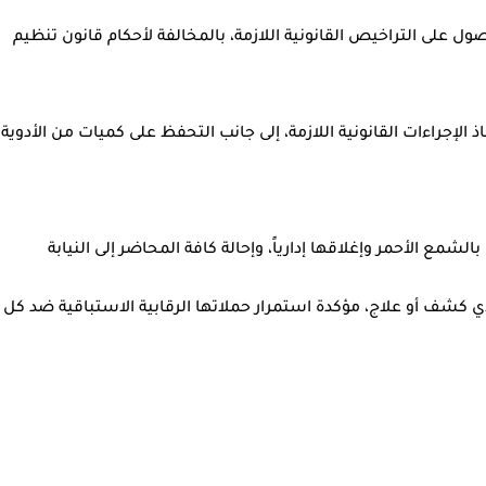
 الحملة التي نُفذت الاثنين 8 يونيو 2026 كشفت تشغيل عيادة دون الحصول على التراخيص القانونية اللازمة، بالمخالفة لأحكام قانون تنظيم
راءات القانونية اللازمة، إلى جانب التحفظ على كميات من الأدوية
شمع الأحمر وإغلاقها إدارياً، وإحالة كافة المحاضر إلى النيابة
 كشف أو علاج، مؤكدة استمرار حملاتها الرقابية الاستباقية ضد كل