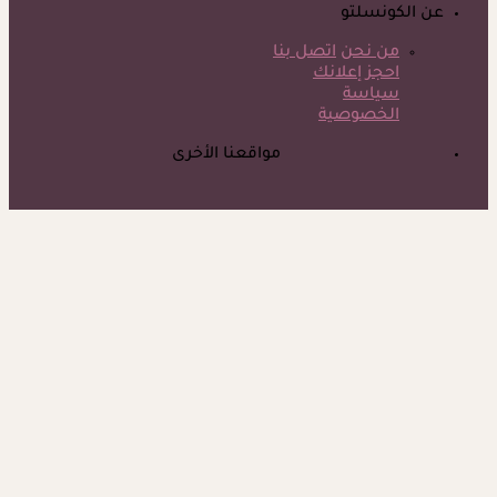
عن الكونسلتو
من نحن
اتصل بنا
احجز إعلانك
سياسة
الخصوصية
مواقعنا الأخرى
©
جميع الحقوق محفوظة لدى شركة جيميناي ميديا
حسام موافي يؤكد: هذه أبرز الهرمونات التي تؤثر على الكلى