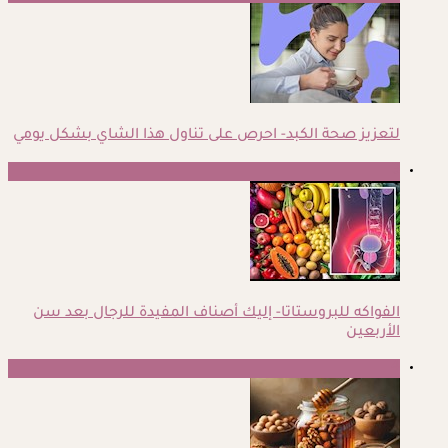
لتعزيز صحة الكبد- احرص على تناول هذا الشاي بشكل يومي
3
الفواكه للبروستاتا- إليك أصناف المفيدة للرجال بعد سن
الأربعين
4