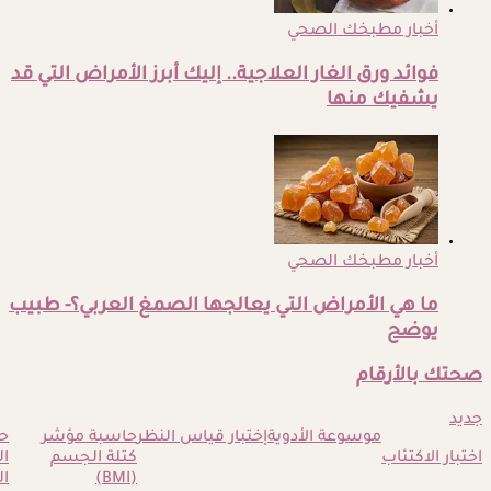
أخبار مطبخك الصحي
فوائد ورق الغار العلاجية.. إليك أبرز الأمراض التي قد
يشفيك منها
أخبار مطبخك الصحي
ما هي الأمراض التي يعالجها الصمغ العربي؟- طبيب
يوضح
صحتك بالأرقام
جديد
موسوعة الأدوية
إختبار قياس النظر
حاسبة مؤشر
ح
اختبار الاكتئاب
كتلة الجسم
ا
(BMI)
ال