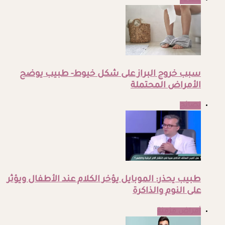
نصائح
سبب خروج البراز على شكل خيوط- طبيب يوضح
الأمراض المحتملة
نصائح
طبيب يحذر: الموبايل يؤخر الكلام عند الأطفال ويؤثر
على النوم والذاكرة
أمراض مزمنة