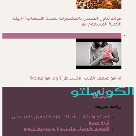
فوائد تناول العسل بالمكسرات لصحة الأعصاب؟- إليك
الكمية المسموح بها
5
ما هو ضعف القلب الانبساطي؟ وما هو علاجه؟
روابط سريعة
نصائح وارشادات
أمراض مزمنة
تجميل وتخسيس
أخبار صحة
الأمومة والطفل
مالتيميديا
موسوعة الأدوية