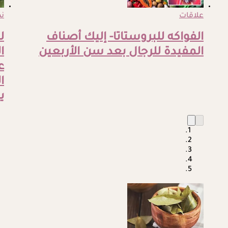
علاقات
ن
الفواكه للبروستاتا- إليك أصناف
ل
المفيدة للرجال بعد سن الأربعين
ا
ع
ا
ي