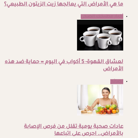
ما هي الأمراض التي يعالجها زيت الزيتون الطبيعي؟
أخبار مطبخك الصحي
لعشاق القهوة- 5 أكواب في اليوم = حماية ضد هذه
الأمراض
نصائح
عادات صحية يومية تقلل من فرص الإصابة
بالأمراض.. احرص على اتباعها