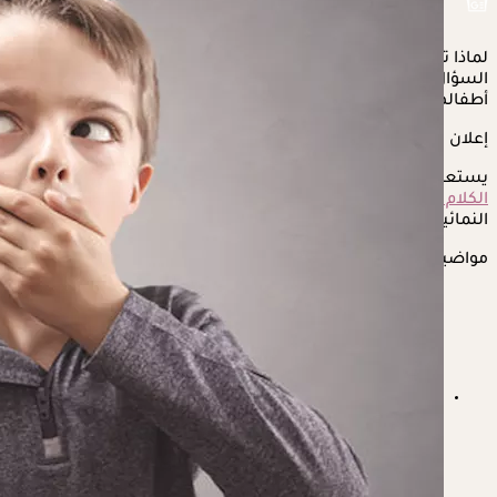
لماذا توقف طفلي فجأة عن الكلام؟ تطرح الكثير من الأمهات هذا
السؤال على محرك بحث جوجل، رغبة في معرفة أسباب توقف
أطفالهن عن الحديث بشكل مفاجئ.
إعلان
يستعرض "الكونسلتو" في التقرير التالي، أسباب توقف
الطفل
عن
الكلام
فجأة، وفقًا للدكتور أحمد مموج، استشاري الاضطرابات
النمائية والتغذية العلاجية.
مواضيع ذات صلة
ما هي الأمراض التي تعالجها أوراق الجوافة؟