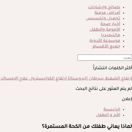
نصائح وإرشادات
أمراض مزمنة
تجميل وتخسيس
أخبار صحة
الأمومة والطفل
مالتيميديا
موسوعة الأدوية
جميع الأقسام
أكثر الكلمات انتشاراً
ارتفاع الضغط
سرطان البروستاتا
ارتفاع الكوليسترول
علاج الإمساك
لم يتم العثور على نتائج البحث
إعلان
الرئيسية
الأم و الطفل
لماذا يعاني طفلك من الكحة المستمرة؟