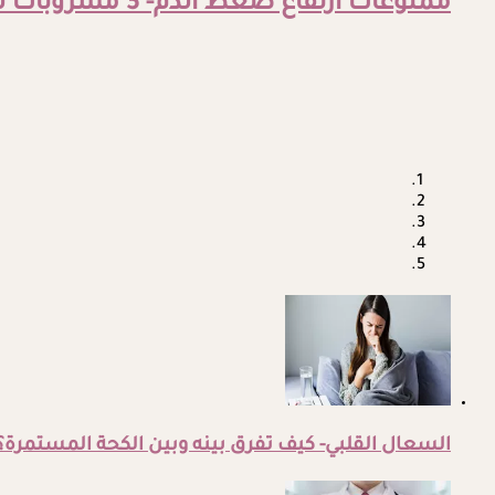
ممنوعات ارتفاع ضغط الدم- 3 مشروبات لا تتناولها في الصباح
السعال القلبي- كيف تفرق بينه وبين الكحة المستمرة؟