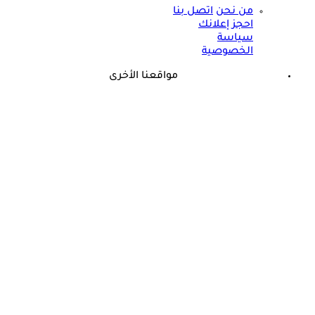
من نحن
اتصل بنا
احجز إعلانك
سياسة
الخصوصية
مواقعنا الأخرى
©
جميع الحقوق محفوظة لدى شركة جيميناي ميديا
حسام موافي: عدم علاج الكوليسترول خطر على شرايين هذا عضو