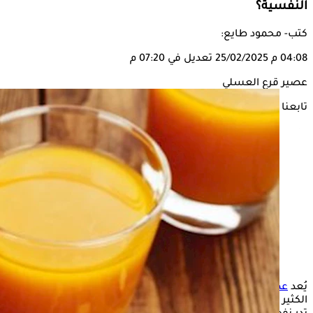
النفسية؟
كتب- محمود طايع:
04:08 م
25/02/2025
تعديل في 07:20 م
عصير قرع العسلي
تابعنا على
يُعد
عصير القرع
العسلي من أبرز المشروبات التي يميل إلى تناولها
الكثير من الأشخاص، لاحتوائه على العديد من العناصر الغذائية التي