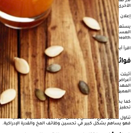
تدر نفعًا على الصحة، فضلًا عن مذاقه المتميز من بين المشروبات
الآخرى، لذا يتسأل البعض عن فوائده على الصحة النفسية.
إعلان
يستعرض "الكونسلتو" في هذه السطور فوائد تناول عصير القرع
العسلي على الصحة النفسية، وذلك وفقًا لما ذكره موقع only my
health
اقرأ أيضًا:
علاج السكري بدون دواء- 5 عصائر خضراء قد تساعدك
فوائد القرع العسلي على الصحة النفسية
أثبتت الدراسات أن عصير القرع العسلي له دورًا كبير في تقليل
أعراض الأكتئاب وتخفيف التوتر والقلق، وذلك بفضل خصائصه
المهدئة، ويساهم أيضًا في الشعور بالإسترخاء ويساهم في النوم
العميق الصحي
كما يحسن تناول عصير القرع العسلي من الحالة المزاجية لدوره في
تحفيز إفراز هرمون السيروتونين المعروف بهرمون السعادة.
تناول عصير القرع العسلي يحسن من الصحة العقلية والذهنيه
فهو يساهم بشكل كبير في تحسين وظائف المخ والقدرة الإدراكية.