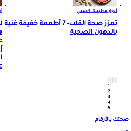
أخبار مطبخك الصحي
أخ
تعزز صحة القلب- 7 أطعمة خفيفة غنية
ل
بالدهون الصحية
ه
ع
أ
ا
ع
صحتك بالأرقام