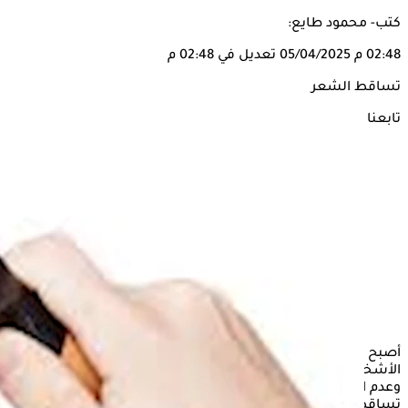
كتب- محمود طايع:
02:48 م
05/04/2025
تعديل في 02:48 م
تساقط الشعر
تابعنا على
أصبح
تساقط
الشعر
والصلع من أكثر الحالات الصحية شيوعًا بين
الأشخاص، وقد يتسبب في نوبات من الإزعاج وقلة الثقة بالنفس
وعدم الراحة، لذا يتساءل البعض عما إذا كان من الممكن إيقاف
تساقط الشعر نهائيًا.