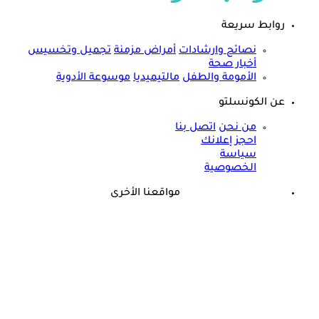
روابط سريعة
نصائح وارشادات
أمراض مزمنة
تجميل وتخسيس
أخبار صحة
الأمومة والطفل
مالتيميديا
موسوعة الأدوية
عن الكونسلتو
من نحن
اتصل بنا
احجز إعلانك
سياسة
الخصوصية
مواقعنا الأخرى
©
جميع الحقوق محفوظة لدى شركة جيميناي ميديا
ذكرى وفاة هند رستم الـ15.. هذا المرض أنهى حياة مارلين مانرو