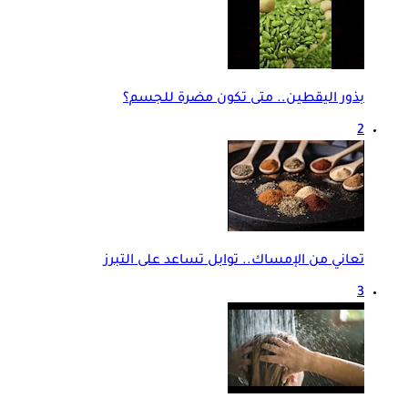
بذور اليقطين.. متى تكون مضرة للجسم؟
2
تعاني من الإمساك.. توابل تساعد على التبرز
3