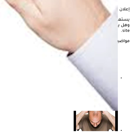
إعلان
يستعرض "الكونسلتو" في هذه السطور أسباب تساقط الشعر
وهل يمكن علاجه نهائيًا، وذلك وفقًا لما ذكره موقع the health
site.
مواضيع ذات صلة
لماذا يسقط الشعر بعد فقدان الوزن؟- "الكونسلتو" يجيب
على مراد مكرم