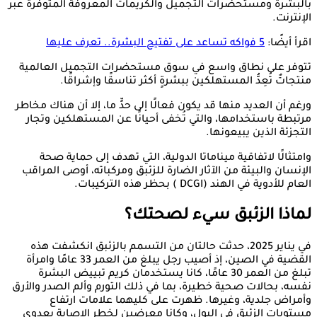
بالبشرة ومستحضرات التجميل والكريمات المعروفة المتوفرة عبر
الإنترنت.
اقرأ أيضًا:
5 فواكه تساعد على تفتيح البشرة.. تعرف عليها
تتوفر على نطاق واسع في سوق مستحضرات التجميل العالمية
منتجاتٌ تُعِدُّ المستهلكين ببشرةٍ أكثر تناسقًا وإشراقًا.
ورغم أن العديد منها قد يكون فعالًا إلى حدٍّ ما، إلا أن هناك مخاطر
مرتبطة باستخدامها، والتي تُخفى أحيانًا عن المستهلكين وتجار
التجزئة الذين يبيعونها.
وامتثالًا لاتفاقية ميناماتا الدولية، التي تهدف إلى حماية صحة
الإنسان والبيئة من الآثار الضارة للزئبق ومركباته، أوصى المراقب
العام للأدوية في الهند (DCGI ) بحظر هذه التركيبات.
لماذا الزئبق سيء لصحتك؟
في يناير 2025، حدثت حالتان من التسمم بالزئبق انكشفت هذه
القضية في الصين، إذ أصيب رجل يبلغ من العمر 33 عامًا وامرأة
تبلغ من العمر 30 عامًا، كانا يستخدمان كريم تبييض البشرة
نفسه، بحالات صحية خطيرة، بما في ذلك التورم وألم الصدر والأرق
وأمراض جلدية، وغيرها. ظهرت على كليهما علامات ارتفاع
مستويات الزئبق في البول، وكانا معرضين لخطر الإصابة بعدوى