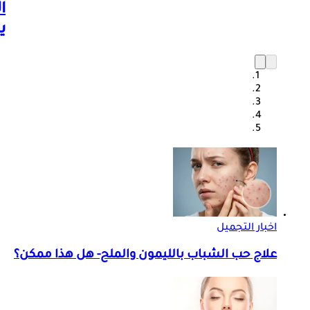
ا
ي
اخبار التجميل
علاج حب الشباب بالليمون والملح- هل هذا ممكن؟