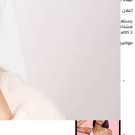
بهذه الكريمات، وهي استخدام مواد ضارة مثل الزئبق.
إعلان
يستعرض "الكونسلتو" في التقرر التالي، ماذا يفعل وجود
الزئبق
في
منتجات تبييض البشرة، وما هي الآثار السلبية التي يسببها، وفقًا
لـ"onlymyhealth".
مواضيع ذات صلة
صيام البشرة.. كيف يؤثر على الجلد؟ وما هي أفضل طريقة
لتطبيقه؟