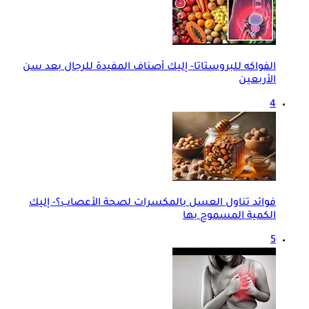
الفواكه للبروستاتا- إليك أصناف المفيدة للرجال بعد سن
الأربعين
4
فوائد تناول العسل بالمكسرات لصحة الأعصاب؟- إليك
الكمية المسموح بها
5