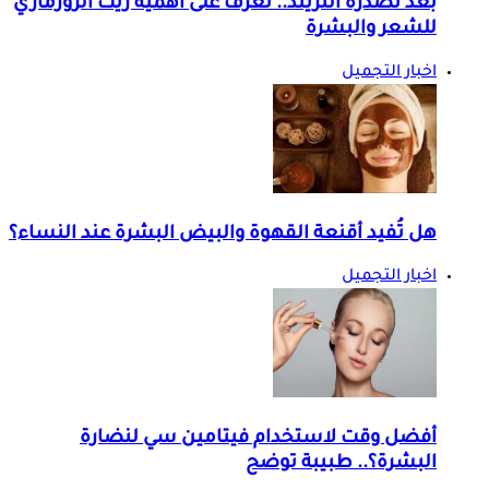
بعد تصدره التريند.. تعرف على أهمية زيت الروزماري
للشعر والبشرة
اخبار التجميل
هل تُفيد أقنعة القهوة والبيض البشرة عند النساء؟
اخبار التجميل
أفضل وقت لاستخدام فيتامين سي لنضارة
البشرة؟.. طبيبة توضح