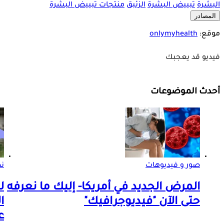
البشرة
تبييض البشرة
الزئبق
منتجات تبييض البشرة
المصادر
موقع:
onlymyhealth
فيديو قد يعجبك
أحدث الموضوعات
صور و فيديوهات
ن
المرض الجديد في أمريكا- إليك ما نعرفه
ل
حتى الآن "فيديوجرافيك"
ا
ع