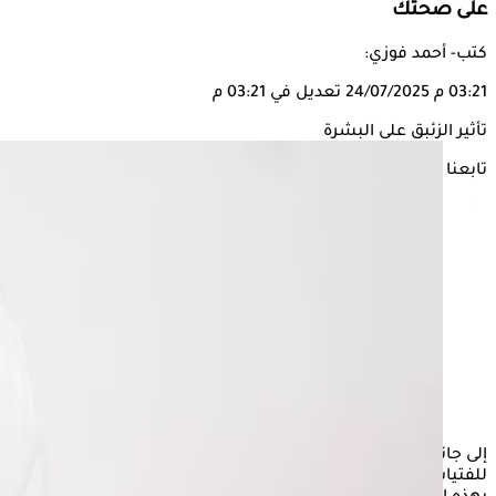
على صحتك
كتب- أحمد فوزي:
03:21 م
24/07/2025
تعديل في 03:21 م
تأثير الزئبق على البشرة
تابعنا على
إلى جانب الرسائل المُضلِّلة التي تُروِّج لها شركات كريمات
البشرة
للفتيات ذوات البشرة الداكنة، هناك مشكلة كبيرة أخرى تتعلق