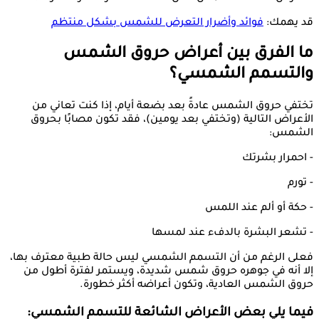
قد يهمك:
فوائد وأضرار التعرض للشمس بشكل منتظم
ما الفرق بين أعراض حروق الشمس
والتسمم الشمسي؟
تختفي حروق الشمس عادةً بعد بضعة أيام، إذا كنت تعاني من
الأعراض التالية (وتختفي بعد يومين)، فقد تكون مصابًا بحروق
الشمس:
- احمرار بشرتك
- تورم
- حكة أو ألم عند اللمس
- تشعر البشرة بالدفء عند لمسها
فعلى الرغم من أن التسمم الشمسي ليس حالة طبية معترف بها،
إلا أنه في جوهره حروق شمس شديدة، ويستمر لفترة أطول من
حروق الشمس العادية، وتكون أعراضه أكثر خطورة.
فيما يلي بعض الأعراض الشائعة للتسمم الشمسي: