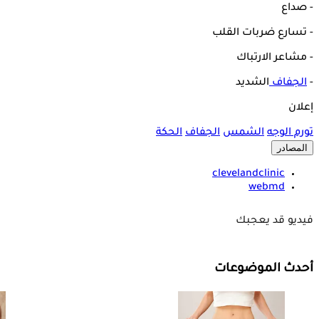
- صداع
- تسارع ضربات القلب
- مشاعر الارتباك
-
الجفاف
الشديد
إعلان
تورم الوجه
الشمس
الجفاف
الحكة
المصادر
clevelandclinic
webmd
فيديو قد يعجبك
أحدث الموضوعات