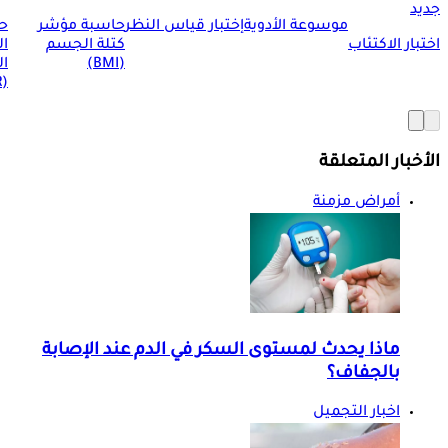
جديد
موسوعة الأدوية
إختبار قياس النظر
حاسبة مؤشر
ح
اختبار الاكتئاب
كتلة الجسم
ا
(BMI)
ال
(BMR)
الأخبار المتعلقة
أمراض مزمنة
ماذا يحدث لمستوى السكر في الدم عند الإصابة
بالجفاف؟
اخبار التجميل