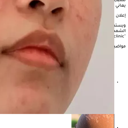
تسبب حروق
الشمس
الشديدة تورمًا وظهور بثور على الوجه، وقد
يعاني الشخص من الصداع والغثيان والدوار.
إعلان
ويستعرض "الكونسلتو" في السطور التالية، أسباب
تورم الوجه
من
الشمس، مع عرض أفضل طرق العلاج، وذلك بحسب
"clevelandclinic" و"webmd".
مواضيع ذات صلة
ماذا يحدث لمستوى السكر في الدم عند الإصابة بالجفاف؟