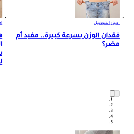
اخبار التجميل
اخ
فقدان الوزن بسرعة كبيرة.. مفيد أم
ه
مضر؟
ا
ي
ل