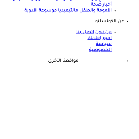
أخبار صحة
الأمومة والطفل
مالتيميديا
موسوعة الأدوية
عن الكونسلتو
من نحن
اتصل بنا
احجز إعلانك
سياسة
الخصوصية
مواقعنا الأخرى
©
جميع الحقوق محفوظة لدى شركة جيميناي ميديا
ذكرى وفاة هند رستم الـ15.. هذا المرض أنهى حياة مارلين مانرو
الشرق