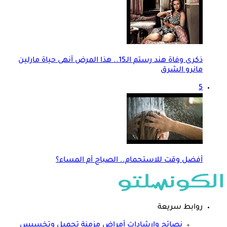
ذكرى وفاة هند رستم الـ15.. هذا المرض أنهى حياة مارلين
مانرو الشرق
5
أفضل وقت للاستحمام.. الصباح أم المساء؟
روابط سريعة
نصائح وارشادات
أمراض مزمنة
تجميل وتخسيس